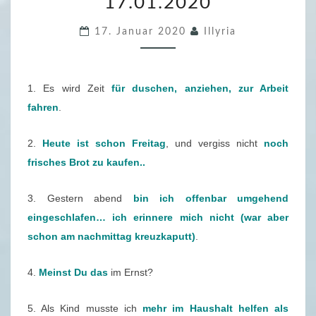
17.01.2020
9
.
17. Januar 2020
Illyria
F
R
E
1. Es wird Zeit
für duschen, anziehen, zur Arbeit
I
fahren
.
T
A
2.
Heute ist schon Freitag
, und vergiss nicht
noch
G
frisches Brot zu kaufen..
S
F
3. Gestern abend
bin ich offenbar umgehend
Ü
eingeschlafen… ich erinnere mich nicht (war aber
L
schon am nachmittag kreuzkaputt)
.
L
E
4.
Meinst Du das
im Ernst?
R
–
5. Als Kind musste ich
mehr im Haushalt helfen als