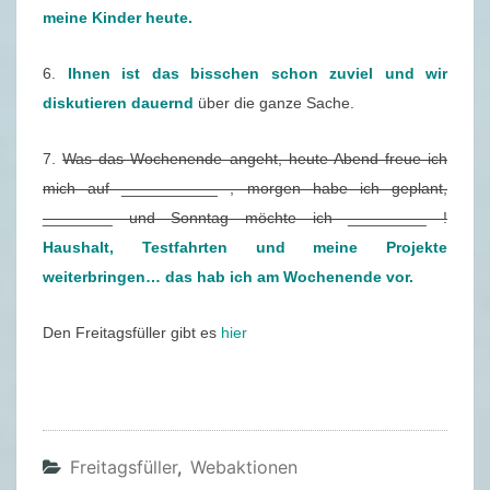
1
meine Kinder heute.
7
6.
Ihnen ist das bisschen schon zuviel und wir
.
diskutieren dauernd
über die ganze Sache.
0
1
7.
Was das Wochenende angeht, heute Abend freue ich
.
mich auf ___________ , morgen habe ich geplant,
2
________ und Sonntag möchte ich _________ !
0
Haushalt, Testfahrten und meine Projekte
2
weiterbringen… das hab ich am Wochenende vor.
0
Den Freitagsfüller gibt es
hier
Freitagsfüller
,
Webaktionen