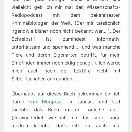
E
vielleicht geb ich mir mal den Wissenschafts-
S
Radiopodcast mit dem bekanntesten
D
Kriminalbiologen der Welt. (Der mir tatsächlich
I
irgendwie bisher noch nicht bekannt war… ). Der
P
Schreibstil ist zumindest informativ,
L
unterhaltsam und spannend… (und was manche
O
Tiere und deren Eigenarten betrifft, für mein
M
Empfinden immer noch eklig genug.. ). Ich werde
-
mich auch nach der Lektüre nicht mit
B
Silberfischchen anfreunden…
I
O
Überhaupt auf dieses Buch gekommen bin ich
L
durch
Ihren Blogpost
im Januar… und jetzt
O
tauchte das Buch in der onleihe auf…
G
(verwunderlich wie ich mir das sooo lange
E
merken konnte, dass ich da auch mal
N