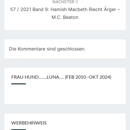
I
NÄCHSTER
N
57 / 2021 Band 9: Hamish Macbeth Riecht Ärger –
A
M.C. Beaton
L
I
U
M
Die Kommentare sind geschlossen.
M
A
R
FRAU HUND…….LUNA…. (FEB 2010 -OKT 2024)
K
B
E
N
E
C
WERBEHINWEIS
K