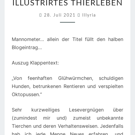
ILLUSTRIRTES THIERLEBEN
K
A
28. Juli 2021
Illyria
T
M
Mannometer… allein der Titel füllt den halben
E
Blogeintrag…
N
S
Auszug Klappentext:
C
H
„Von feenhaften Glühwürmchen, schuldigen
I
Hunden, betrunkenen Rentieren und verspielten
K
Oktopussen.“
S
U
Sehr kurzweiliges Lesevergnügen über
N
(zumindest mir und) zumeist unbekannte
D
Tierchen und deren Verhaltensweisen. Jedenfalls
D
hab ich jede Menge Neues erfahren.. und