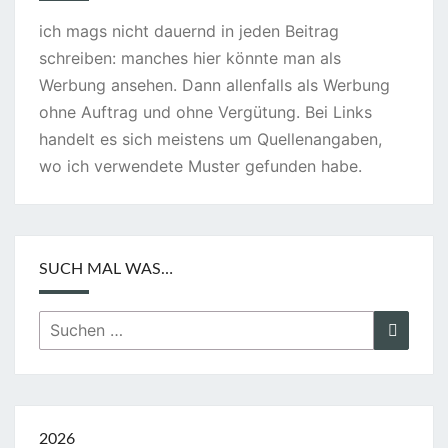
E
ich mags nicht dauernd in jeden Beitrag
S
schreiben: manches hier könnte man als
I
Werbung ansehen. Dann allenfalls als Werbung
L
ohne Auftrag und ohne Vergütung. Bei Links
L
handelt es sich meistens um Quellenangaben,
U
wo ich verwendete Muster gefunden habe.
S
T
R
I
SUCH MAL WAS…
R
T
Suchen
Suche
E
nach:
S
T
H
2026
I