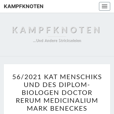
Skip
KAMPFKNOTEN
Togg
to
navi
content
KAMPFKNOTEN
…und Andere Strickseleien
5
56/2021 KAT MENSCHIKS
6
UND DES DIPLOM-
/
BIOLOGEN DOCTOR
2
0
RERUM MEDICINALIUM
2
MARK BENECKES
1