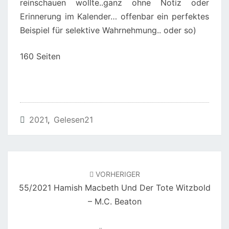
reinschauen wollte..ganz ohne Notiz oder
D
Erinnerung im Kalender… offenbar ein perfektes
O
Beispiel für selektive Wahrnehmung.. oder so)
C
T
160 Seiten
O
R
R
E
R
2021
,
Gelesen21
U
M
M
Beitragsnavigation
E
VORHERIGER
55/2021 Hamish Macbeth Und Der Tote Witzbold
D
– M.C. Beaton
I
C