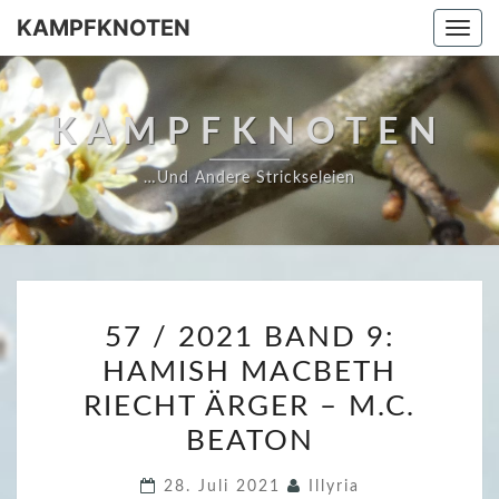
Skip
KAMPFKNOTEN
Togg
to
navi
content
KAMPFKNOTEN
…und Andere Strickseleien
5
57 / 2021 BAND 9:
7
HAMISH MACBETH
/
RIECHT ÄRGER – M.C.
2
0
BEATON
2
28. Juli 2021
Illyria
1