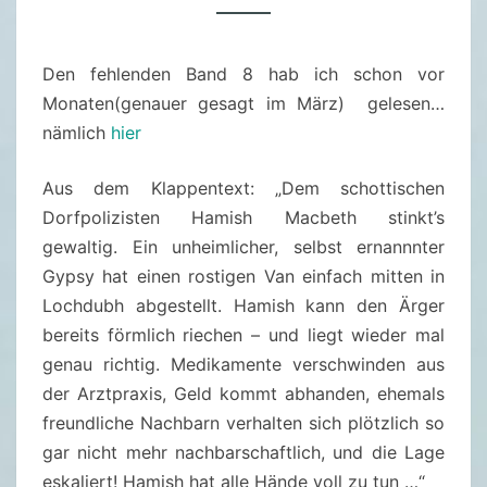
B
A
Den fehlenden Band 8 hab ich schon vor
N
Monaten(genauer gesagt im März) gelesen…
D
nämlich
hier
9
:
Aus dem Klappentext: „Dem schottischen
H
Dorfpolizisten Hamish Macbeth stinkt’s
A
gewaltig. Ein unheimlicher, selbst ernannnter
M
Gypsy hat einen rostigen Van einfach mitten in
I
Lochdubh abgestellt. Hamish kann den Ärger
S
bereits förmlich riechen – und liegt wieder mal
H
genau richtig. Medikamente verschwinden aus
M
der Arztpraxis, Geld kommt abhanden, ehemals
A
freundliche Nachbarn verhalten sich plötzlich so
C
gar nicht mehr nachbarschaftlich, und die Lage
B
eskaliert! Hamish hat alle Hände voll zu tun …“