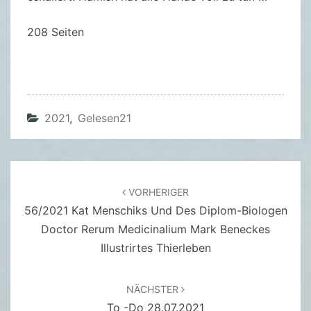
E
T
208 Seiten
H
R
I
E
C
2021
,
Gelesen21
H
T
Ä
Beitragsnavigation
R
VORHERIGER
56/2021 Kat Menschiks Und Des Diplom-Biologen
G
Doctor Rerum Medicinalium Mark Beneckes
E
Illustrirtes Thierleben
R
–
M
NÄCHSTER
.
To -do 28.07.2021