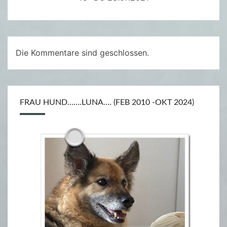
C
.
B
E
Die Kommentare sind geschlossen.
A
T
O
FRAU HUND…….LUNA…. (FEB 2010 -OKT 2024)
N