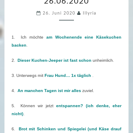
26.06.2020
2
.
26. Juni 2020
Illyria
F
R
E
1. Ich möchte
am Wochenende eine Käsekuchen
I
backen
.
T
A
2.
Dieser Kuchen-Jeeper ist fast schon
unheimlich.
G
S
3. Unterwegs mit
Frau Hund… 1x täglich
.
F
Ü
4.
An manchen Tagen ist mir alles
zuviel.
L
L
5. Können wir jetzt
entspannen? (ich denke, eher
E
nicht)
.
R
6.
Brot mit Schinken und Spiegelei (und Käse drauf
–