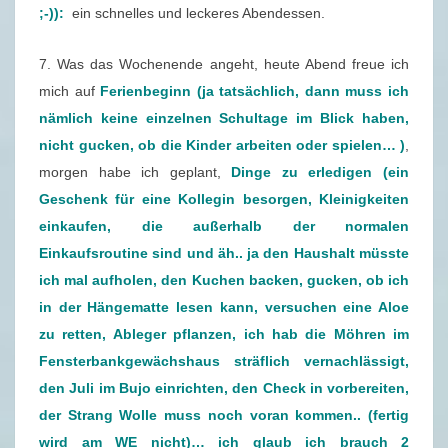
;-)):
ein schnelles und leckeres Abendessen.
2
6
7. Was das Wochenende angeht, heute Abend freue ich
.
mich auf
Ferienbeginn (ja tatsächlich, dann muss ich
0
nämlich keine einzelnen Schultage im Blick haben,
6
nicht gucken, ob die Kinder arbeiten oder spielen… )
,
.
morgen habe ich geplant,
Dinge zu erledigen (ein
2
Geschenk für eine Kollegin besorgen, Kleinigkeiten
0
einkaufen, die außerhalb der normalen
2
Einkaufsroutine sind und äh.. ja den Haushalt müsste
0
ich mal aufholen, den Kuchen backen, gucken, ob ich
in der Hängematte lesen kann, versuchen eine Aloe
zu retten, Ableger pflanzen, ich hab die Möhren im
Fensterbankgewächshaus sträflich vernachlässigt,
den Juli im Bujo einrichten, den Check in vorbereiten,
der Strang Wolle muss noch voran kommen.. (fertig
wird am WE nicht)… ich glaub ich brauch 2