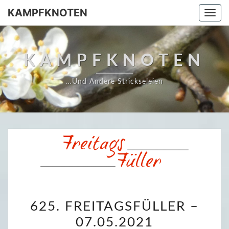
Skip
KAMPFKNOTEN
Togg
to
navi
content
KAMPFKNOTEN
…und Andere Strickseleien
6
625. FREITAGSFÜLLER –
2
07.05.2021
5