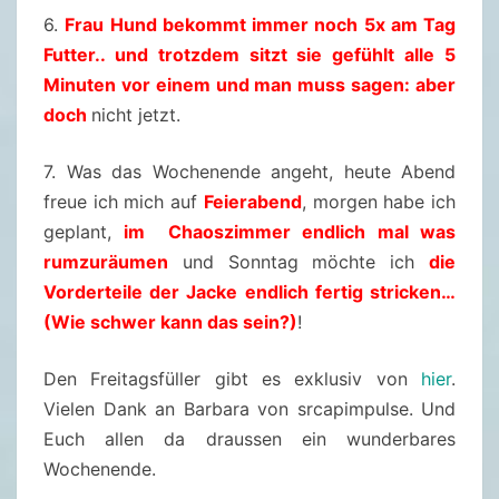
6.
Frau Hund bekommt immer noch 5x am Tag
7
Futter.. und trotzdem sitzt sie gefühlt alle 5
.
Minuten vor einem und man muss sagen: aber
0
doch
nicht jetzt.
5
.
7. Was das Wochenende angeht, heute Abend
2
freue ich mich auf
Feierabend
, morgen habe ich
0
geplant,
im Chaoszimmer endlich mal was
2
rumzuräumen
und Sonntag möchte ich
die
1
Vorderteile der Jacke endlich fertig stricken…
(Wie schwer kann das sein?)
!
Den Freitagsfüller gibt es exklusiv von
hier
.
Vielen Dank an Barbara von srcapimpulse. Und
Euch allen da draussen ein wunderbares
Wochenende.