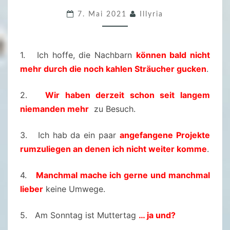
.
7. Mai 2021
Illyria
F
R
E
1. Ich hoffe, die Nachbarn
können bald nicht
I
mehr durch die noch kahlen Sträucher gucken
.
T
A
2.
Wir haben derzeit schon seit langem
G
niemanden mehr
zu Besuch.
S
F
3. Ich hab da ein paar
angefangene Projekte
Ü
rumzuliegen an denen ich nicht weiter komme
.
L
L
4.
Manchmal mache ich gerne und manchmal
E
lieber
keine Umwege.
R
5. Am Sonntag ist Muttertag
… ja und?
–
0