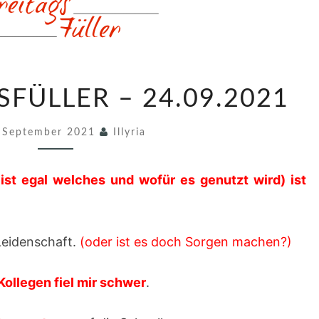
6
SFÜLLER – 24.09.2021
4
5
 September 2021
Illyria
.
F
 ist egal welches und wofür es genutzt wird) ist
R
E
I
Leidenschaft.
(oder ist es doch Sorgen machen?)
T
A
ollegen fiel mir schwer
.
G
S