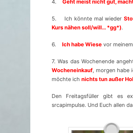
4.
Geht meist nicht gut, mac
5. Ich könnte mal wieder
Sto
Kurs nähen soll/will… *gg*)
.
6.
Ich habe Wiese
vor meinem
7. Was das Wochenende angeht
Wocheneinkauf
, morgen habe i
möchte ich
nichts tun außer H
Den Freitagsfüller gibt es e
srcapimpulse. Und Euch allen 