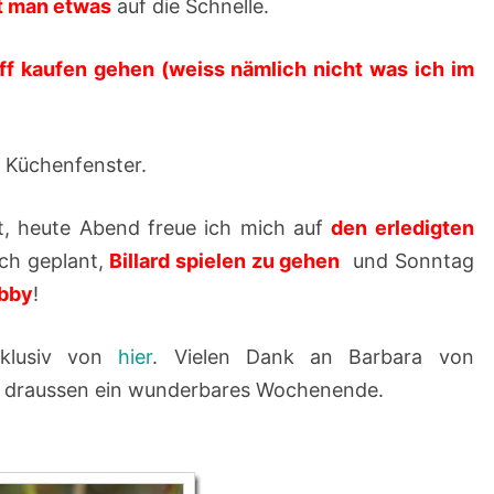
ht man etwas
auf die Schnelle.
F
Ü
ff kaufen gehen (weiss nämlich nicht was ich im
L
L
E
 Küchenfenster.
R
–
, heute Abend freue ich mich auf
den erledigten
2
ch geplant,
Billard spielen zu gehen
und Sonntag
4
obby
!
.
xklusiv von
hier
. Vielen Dank an Barbara von
0
da draussen ein wunderbares Wochenende.
9
.
2
0