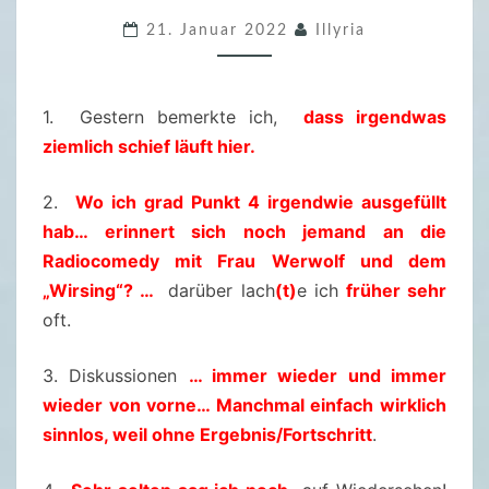
.
21. Januar 2022
Illyria
F
R
E
1. Gestern bemerkte ich,
dass irgendwas
I
ziemlich schief läuft hier.
T
A
2.
Wo ich grad Punkt 4 irgendwie ausgefüllt
G
hab… erinnert sich noch jemand an die
S
Radiocomedy mit Frau Werwolf und dem
F
„Wirsing“? …
darüber lach
(t)
e ich
früher sehr
Ü
oft.
L
L
3. Diskussionen
… immer wieder und immer
E
wieder von vorne… Manchmal einfach wirklich
R
sinnlos, weil ohne Ergebnis/Fortschritt
.
–
2