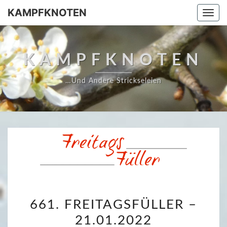
Skip
KAMPFKNOTEN
Togg
to
navi
content
KAMPFKNOTEN
…und Andere Strickseleien
6
661. FREITAGSFÜLLER –
6
21.01.2022
1