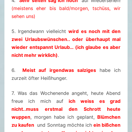
4.
Sehr selten sag ich noch
auf Wiedersehen!
1
(meistens eher bis bald/morgen, tschüss, wir
.
sehen uns)
0
5. Irgendwann vielleicht
wird es noch mit den
1
zwei Urlaubswünschen.. oder überhaupt mal
.
wieder entspannt Urlaub… (ich glaube es aber
2
nicht mehr wirklich)
.
0
2
6.
Meist auf irgendwas salziges
habe ich
2
zurzeit öfter Heißhunger.
7. Was das Wochenende angeht, heute Abend
freue ich mich auf
ich weiss es grad
nicht..muss erstmal den Schrott heute
wuppen
, morgen habe ich geplant,
Blümchen
zu kaufen
und Sonntag möchte ich
ein bißchen