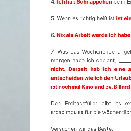
4.
Ich hab Schnäppchen
beim Ei
5. Wenn es richtig heiß ist
ist e
6.
Nix als Arbeit werde ich hab
7.
Was das Wochenende angeht,
morgen habe ich geplant, _____
nicht. Derzeit hab ich eine 
entscheiden wie ich den Urlaub
ist nochmal Kino und ev. Billard
Den Freitagsfüller gibt es e
srcapimpulse für die wöchentli
Versuchen wir das Beste.