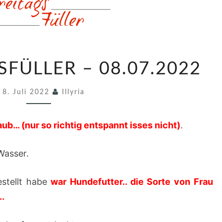
6
SFÜLLER – 08.07.2022
8
5
8. Juli 2022
Illyria
.
F
aub… (nur so richtig entspannt isses nicht)
.
R
E
asser.
I
T
estellt habe
war Hundefutter.. die Sorte von Frau
A
..
G
S