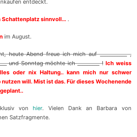
nkaufen entdeckt.
F
Ü
in Schattenplatz sinnvoll…
.
L
L
en
im August.
E
R
 heute Abend freue ich mich auf ___________ ,
–
___ und Sonntag möchte ich _________ !
Ich weiss
0
alles oder nix Haltung.. kann mich nur schwer
8
 nutzen will. Mist ist das. Für dieses Wochenende
.
 geplant..
0
xklusiv von
hier
. Vielen Dank an Barbara von
7
chen Satzfragmente.
.
2
0