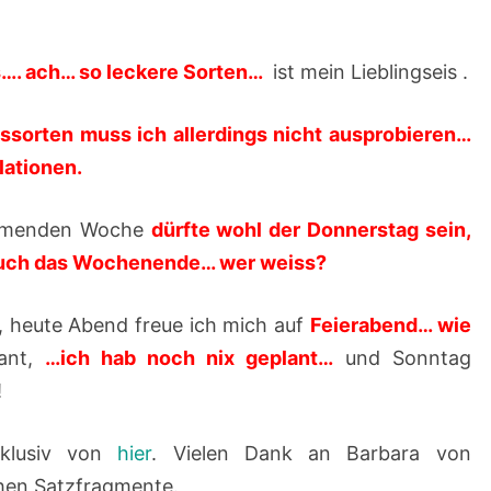
F
Ü
ss…. ach… so leckere Sorten…
ist mein Lieblingseis .
L
L
issorten muss ich allerdings nicht ausprobieren…
E
lationen.
R
–
kommenden Woche
dürfte wohl der Donnerstag sein,
1
r auch das Wochenende… wer weiss?
2
.
 heute Abend freue ich mich auf
Feierabend… wie
0
lant,
…
ich hab noch nix geplant…
und Sonntag
5
!
.
xklusiv von
hier
. Vielen Dank an Barbara von
2
chen Satzfragmente.
0