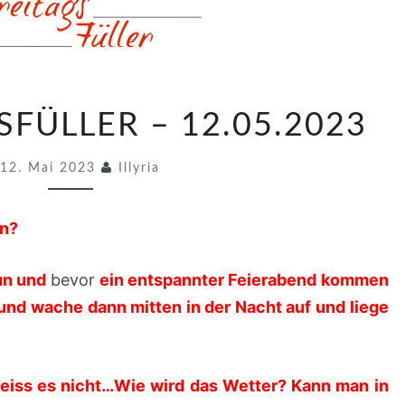
7
SFÜLLER – 12.05.2023
2
9
12. Mai 2023
Illyria
.
F
in?
R
E
un und
bevor
ein entspannter Feierabend kommen
I
und wache dann mitten in der Nacht auf und liege
T
A
G
weiss es nicht…Wie wird das Wetter? Kann man in
S