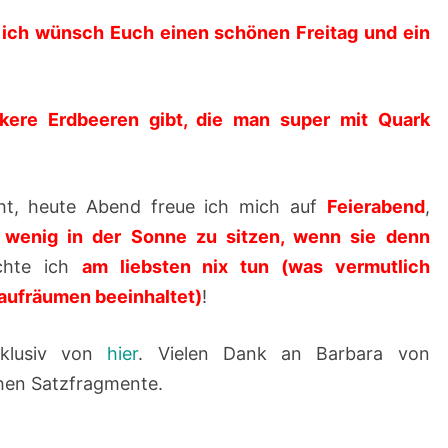
F
… ich wünsch Euch einen schönen Freitag und ein
Ü
L
L
kere Erdbeeren gibt, die man super mit Quark
E
R
–
t, heute Abend freue ich mich auf
Feierabend
,
2
 wenig in der Sonne zu sitzen, wenn sie denn
6
hte ich
am liebsten nix tun (was vermutlich
.
aufräumen beeinhaltet)
!
0
xklusiv von
hier
. Vielen Dank an Barbara von
5
chen Satzfragmente.
.
2
0