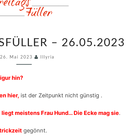
7
SFÜLLER – 26.05.2023
3
1
26. Mai 2023
Illyria
.
F
igur hin?
R
E
en hier,
ist der Zeitpunkt nicht günstig .
I
T
e liegt meistens Frau Hund… Die Ecke mag sie
.
A
G
rickzeit
gegönnt.
S