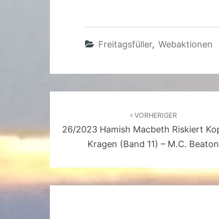
Freitagsfüller
,
Webaktionen
Beitragsnavigation
VORHERIGER
26/2023 Hamish Macbeth Riskiert Ko
Kragen (Band 11) – M.C. Beato