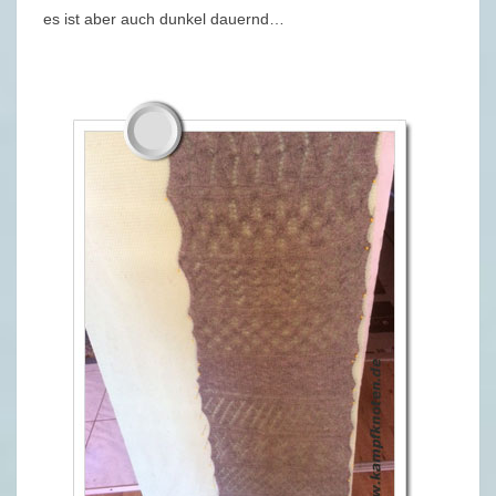
N
es ist aber auch dunkel dauernd…
D
E
R
S
C
H
A
L