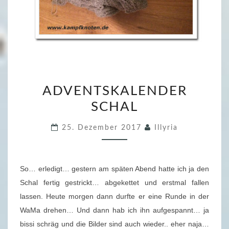
A
ADVENTSKALENDER
D
SCHAL
V
E
25. Dezember 2017
Illyria
N
T
S
So… erledigt… gestern am späten Abend hatte ich ja den
K
Schal fertig gestrickt… abgekettet und erstmal fallen
A
lassen. Heute morgen dann durfte er eine Runde in der
L
WaMa drehen… Und dann hab ich ihn aufgespannt… ja
E
bissi schräg und die Bilder sind auch wieder.. eher naja…