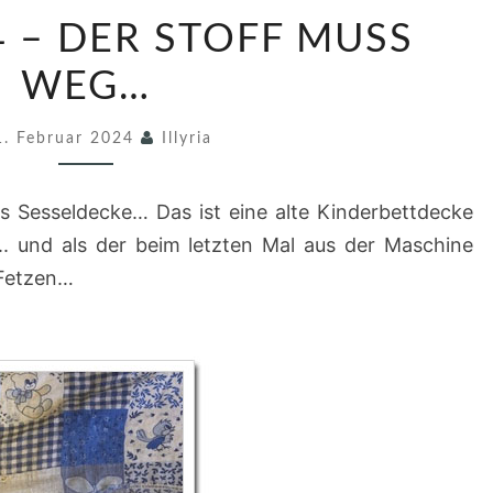
B
4 – DER STOFF MUSS
I
N
WEG…
G
1. Februar 2024
O
Illyria
2
0
as Sesseldecke… Das ist eine alte Kinderbettdecke
2
.. und als der beim letzten Mal aus der Maschine
4
 Fetzen…
–
D
E
R
S
T