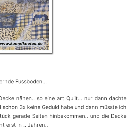
O
F
F
M
U
S
S
W
E
mernde Fussboden…
G
…
 Decke nähen.. so eine art Quilt… nur dann dachte
und schon 3x keine Geduld habe und dann müsste ich
 Stück gerade Seiten hinbekommen.. und die Decke
t erst in .. Jahren..