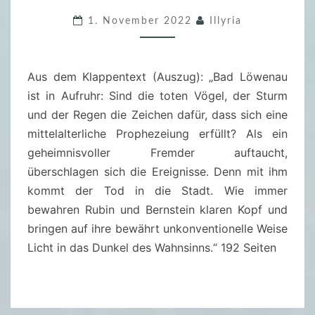
2
I
0
1. November 2022
Illyria
E
2
T
2
O
Aus dem Klappentext (Auszug): „Bad Löwenau
D
T
ist in Aufruhr: Sind die toten Vögel, der Sturm
I
E
und der Regen die Zeichen dafür, dass sich eine
E
D
mittelalterliche Prophezeiung erfüllt? Als ein
P
I
geheimnisvoller Fremder auftaucht,
R
V
überschlagen sich die Ereignisse. Denn mit ihm
O
A
kommt der Tod in die Stadt. Wie immer
P
–
bewahren Rubin und Bernstein klaren Kopf und
H
L
bringen auf ihre bewährt unkonventionelle Weise
E
U
Licht in das Dunkel des Wahnsinns.“ 192 Seiten
Z
C
E
A
I
F
U