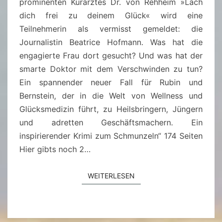
D
prominenten Kurarztes Dr. von Rehheim »Lach
S
A
dich frei zu deinem Glück« wird eine
V
H
Teilnehmerin als vermisst gemeldet: die
E
A
Journalistin Beatrice Hofmann. Was hat die
N
B
engagierte Frau dort gesucht? Und was hat der
G
E
smarte Doktor mit dem Verschwinden zu tun?
Ö
N
Ein spannender neuer Fall für Rubin und
R
W
Bernstein, der in die Welt von Wellness und
T
I
Glücksmedizin führt, zu Heilsbringern, Jüngern
Z
R
und adretten Geschäftsmachern. Ein
D
inspirierender Krimi zum Schmunzeln“ 174 Seiten
E
Hier gibts noch 2…
N
S
WEITERLESEN
WEITERLESEN
A
L
A