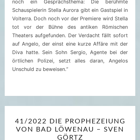
noch ein Gesprächsthema: Die berühmte
R
I
Schauspielerin Stella Aurora gibt ein Gastspiel in
A
T
Volterra. Doch noch vor der Premiere wird Stella
T
–
tot vor der Bühne des antiken Römischen
T
N
Theaters aufgefunden. Der Verdacht fällt sofort
O
I
auf Angelo, der einst eine kurze Affäre mit der
R
C
Diva hatte. Sein Sohn Sergio, Agente bei der
I
O
örtlichen Polizei, setzt alles daran, Angelos
A
L
Unschuld zu beweisen.“
M
A
O
S
R
M
T
A
A
L
L
4
E
E
41/2022 DIE PROPHEZEIUNG
1
R
–
VON BAD LÖWENAU – SVEN
/
D
GÖRTZ