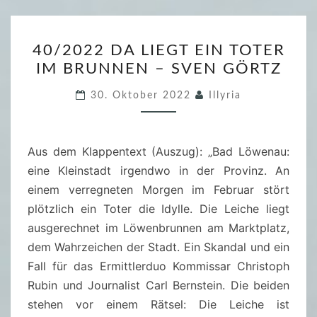
O
N
N
G
4
T
V
40/2022 DA LIEGT EIN TOTER
0
A
O
IM BRUNNEN – SVEN GÖRTZ
/
N
N
2
E
30. Oktober 2022
Illyria
B
0
L
A
2
L
D
2
Aus dem Klappentext (Auszug): „Bad Löwenau:
A
L
D
eine Kleinstadt irgendwo in der Provinz. An
Ö
A
einem verregneten Morgen im Februar stört
W
L
plötzlich ein Toter die Idylle. Die Leiche liegt
E
I
ausgerechnet im Löwenbrunnen am Marktplatz,
N
E
dem Wahrzeichen der Stadt. Ein Skandal und ein
A
G
Fall für das Ermittlerduo Kommissar Christoph
U
T
Rubin und Journalist Carl Bernstein. Die beiden
–
E
stehen vor einem Rätsel: Die Leiche ist
S