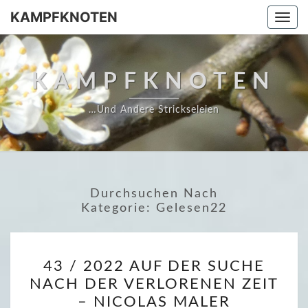
Skip
KAMPFKNOTEN
Togg
to
navi
content
KAMPFKNOTEN
…und Andere Strickseleien
Durchsuchen Nach
Kategorie:
Gelesen22
4
43 / 2022 AUF DER SUCHE
3
NACH DER VERLORENEN ZEIT
/
– NICOLAS MALER