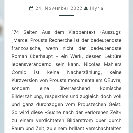
2
0
24. November 2022
Illyria
2
2
174 Seiten Aus dem Klappentext (Auszug):
A
„Marcel Prousts Recherche ist der bedeutendste
U
französische, wenn nicht der bedeutendste
F
Roman überhaupt – ein Werk, dessen Lektüre
D
lebensverändernd sein kann. Nicolas Mahlers
E
Comic ist keine Nacherzählung, keine
R
Kurzversion von Prousts monumentalem OEuvre,
S
sondern eine überraschend komische
U
Bilderzählung, respektlos und zugleich doch voll
C
und ganz durchzogen vom Proust’schen Geist.
H
So wird diese »Suche nach der verlorenen Zeit«
E
zu einem verdichteten Bilderstrom quer durch
N
Raum und Zeit, zu einem brillant verschachtelten
A