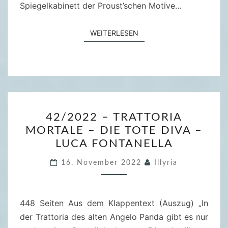
Spiegelkabinett der Proust’schen Motive…
C
H
D
WEITERLESEN
WEITERLESEN
E
R
V
E
R
4
L
42/2022 – TRATTORIA
2
O
MORTALE – DIE TOTE DIVA –
/
R
LUCA FONTANELLA
2
E
0
16. November 2022
Illyria
N
2
E
2
N
448 Seiten Aus dem Klappentext (Auszug) „In
–
Z
der Trattoria des alten Angelo Panda gibt es nur
T
E