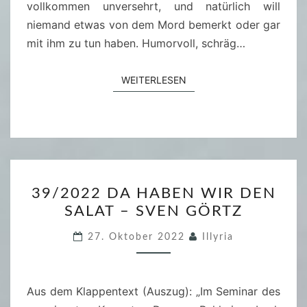
I
vollkommen unversehrt, und natürlich will
V
N
niemand etwas von dem Mord bemerkt oder gar
E
T
mit ihm zu tun haben. Humorvoll, schräg…
N
O
G
T
WEITERLESEN
WEITERLESEN
Ö
E
R
R
T
I
Z
M
B
3
R
39/2022 DA HABEN WIR DEN
9
U
SALAT – SVEN GÖRTZ
/
N
2
27. Oktober 2022
Illyria
N
0
E
2
N
2
Aus dem Klappentext (Auszug): „Im Seminar des
–