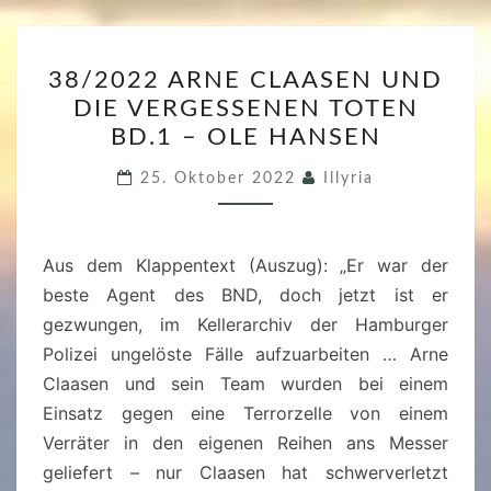
T
–
3
S
38/2022 ARNE CLAASEN UND
8
V
DIE VERGESSENEN TOTEN
/
E
BD.1 – OLE HANSEN
2
N
0
25. Oktober 2022
Illyria
G
2
Ö
2
R
Aus dem Klappentext (Auszug): „Er war der
A
T
beste Agent des BND, doch jetzt ist er
R
Z
gezwungen, im Kellerarchiv der Hamburger
N
Polizei ungelöste Fälle aufzuarbeiten … Arne
E
Claasen und sein Team wurden bei einem
C
Einsatz gegen eine Terrorzelle von einem
L
Verräter in den eigenen Reihen ans Messer
A
geliefert – nur Claasen hat schwerverletzt
A