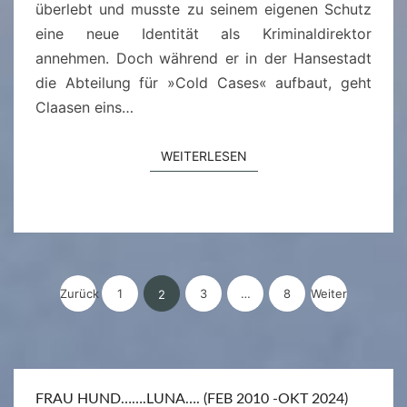
überlebt und musste zu seinem eigenen Schutz
S
eine neue Identität als Kriminaldirektor
E
annehmen. Doch während er in der Hansestadt
N
die Abteilung für »Cold Cases« aufbaut, geht
U
Claasen eins…
N
D
D
WEITERLESEN
WEITERLESEN
I
E
V
E
R
Seitennummerierung
Zurück
1
3
…
8
Weiter
2
G
der
E
Beiträge
S
S
FRAU HUND…….LUNA…. (FEB 2010 -OKT 2024)
E