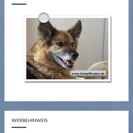
N
E
N
T
O
T
E
N
B
D
.
1
–
O
L
WERBEHINWEIS
E