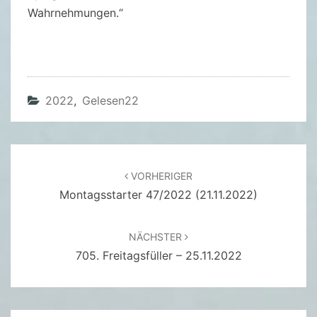
E
Wahrnehmungen.“
R
V
E
R
L
2022
,
Gelesen22
O
R
E
Beitragsnavigation
N
VORHERIGER
Montagsstarter 47/2022 (21.11.2022)
E
N
Z
NÄCHSTER
E
705. Freitagsfüller – 25.11.2022
I
T
–