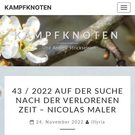
Skip
KAMPFKNOTEN
Togg
to
navi
content
KAMPFKNOTEN
…und Andere Strickseleien
4
43 / 2022 AUF DER SUCHE
3
NACH DER VERLORENEN
/
ZEIT – NICOLAS MALER
2
0
24. November 2022
Illyria
2
2