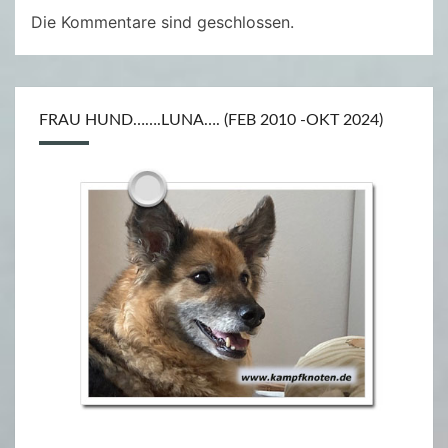
N
Die Kommentare sind geschlossen.
I
C
O
FRAU HUND…….LUNA…. (FEB 2010 -OKT 2024)
L
A
S
M
A
L
E
R