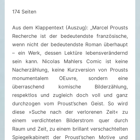
A
174 Seiten
U
F
Aus dem Klappentext (Auszug): „Marcel Prousts
D
Recherche ist der bedeutendste französische,
E
wenn nicht der bedeutendste Roman überhaupt
R
– ein Werk, dessen Lektüre lebensverändernd
S
sein kann. Nicolas Mahlers Comic ist keine
U
Nacherzählung, keine Kurzversion von Prousts
C
monumentalem OEuvre, sondern eine
H
überraschend komische Bilderzählung,
E
respektlos und zugleich doch voll und ganz
N
durchzogen vom Proust’schen Geist. So wird
A
diese »Suche nach der verlorenen Zeit« zu
C
einem verdichteten Bilderstrom quer durch
H
Raum und Zeit, zu einem brillant verschachtelten
D
Spiegelkabinett der Proust’schen Motive und