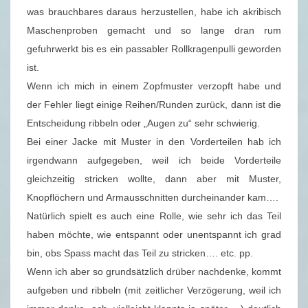
S
was brauchbares daraus herzustellen, habe ich akribisch
T
Maschenproben gemacht und so lange dran rum
A
gefuhrwerkt bis es ein passabler Rollkragenpulli geworden
G
ist.
S
Wenn ich mich in einem Zopfmuster verzopft habe und
F
der Fehler liegt einige Reihen/Runden zurück, dann ist die
R
Entscheidung ribbeln oder „Augen zu“ sehr schwierig.
A
Bei einer Jacke mit Muster in den Vorderteilen hab ich
G
irgendwann aufgegeben, weil ich beide Vorderteile
E
gleichzeitig stricken wollte, dann aber mit Muster,
–
Knopflöchern und Armausschnitten durcheinander kam….
1
Natürlich spielt es auch eine Rolle, wie sehr ich das Teil
9
haben möchte, wie entspannt oder unentspannt ich grad
/
bin, obs Spass macht das Teil zu stricken…. etc. pp.
2
Wenn ich aber so grundsätzlich drüber nachdenke, kommt
0
aufgeben und ribbeln (mit zeitlicher Verzögerung, weil ich
1