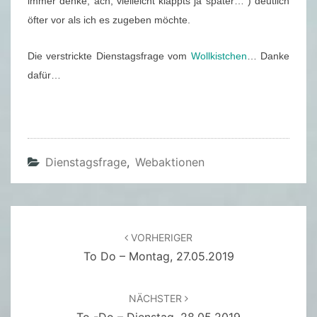
immer denke, ach, vielleicht klappts ja später… ) deutlich
9
öfter vor als ich es zugeben möchte.
(
2
Die verstrickte Dienstagsfrage vom
Wollkistchen
… Danke
8
dafür…
.
0
5
.
Dienstagsfrage
,
Webaktionen
2
0
1
9
Beitragsnavigation
VORHERIGER
)
To Do – Montag, 27.05.2019
NÄCHSTER