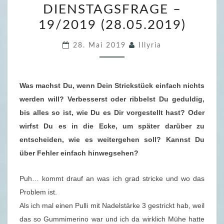
DIENSTAGSFRAGE –
E
19/2019 (28.05.2019)
V
E
28. Mai 2019
Illyria
R
S
T
Was machst Du, wenn Dein Strickstück einfach nichts
R
werden will? Verbesserst oder ribbelst Du geduldig,
I
bis alles so ist, wie Du es Dir vorgestellt hast? Oder
C
wirfst Du es in die Ecke, um später darüber zu
K
entscheiden, wie es weitergehen soll? Kannst Du
T
über Fehler einfach hinwegsehen?
E
D
Puh… kommt drauf an was ich grad stricke und wo das
I
Problem ist.
E
Als ich mal einen Pulli mit Nadelstärke 3 gestrickt hab, weil
N
das so Gummimerino war und ich da wirklich Mühe hatte