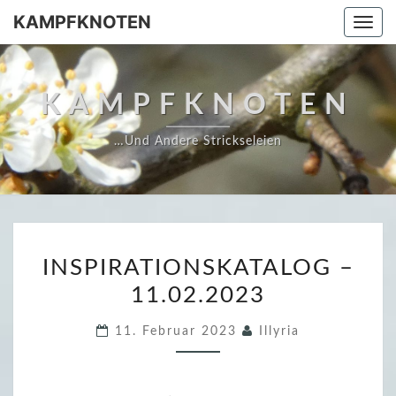
Skip
KAMPFKNOTEN
Togg
to
navi
content
KAMPFKNOTEN
…und Andere Strickseleien
I
INSPIRATIONSKATALOG –
N
11.02.2023
S
P
11. Februar 2023
Illyria
I
R
A