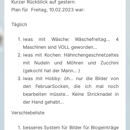
Kurzer Rückblick auf gestern:
T
Plan für Freitag, 10.02.2023 war:
I
O
Täglich
N
S
iwas mit Wäsche: Wäschefreitag… 4
K
Maschinen sind VOLL geworden…
A
iwas mit Kochen: Hähnchengeschnetzeltes
T
mit Nudeln und Möhren und Zucchini
A
(gekocht hat der Mann… )
L
iwas mit Hobby: öh… nur die Bilder von
O
den FebruarSocken, die ich mal noch
G
bearbeiten müsste… Keine Stricknadel in
–
der Hand gehabt…
1
Verschiebeliste
1
.
besseres System für Bilder für Blogeinträge