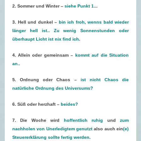
T
2. Sommer und Winter –
siehe Punkt 1.
..
E
R
3. Hell und dunkel –
bin ich froh, wenns bald wieder
0
länger hell ist.. Zu wenig Sonnenstunden oder
8
überhaupt Licht ist nix find ich
.
/
2
4. Allein oder gemeinsam –
kommt auf die Situation
0
an..
2
5. Ordnung oder Chaos –
ist nicht Chaos die
0
natürliche Ordnung des Universums?
(
1
6. Süß oder herzhaft –
beides?
7
.
7. Die Woche wird
hoffentlich ruhig
und
zum
0
nachholen von Unerledigtem genutzt
also auch ein
(e)
2
Steuererklärung sollte fertig werden.
.