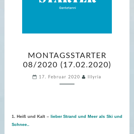
M
MONTAGSSTARTER
O
08/2020 (17.02.2020)
N
T
17. Februar 2020
Illyria
A
G
S
S
T
1. Heiß und Kalt –
lieber Strand und Meer als Ski und
A
Schnee..
R