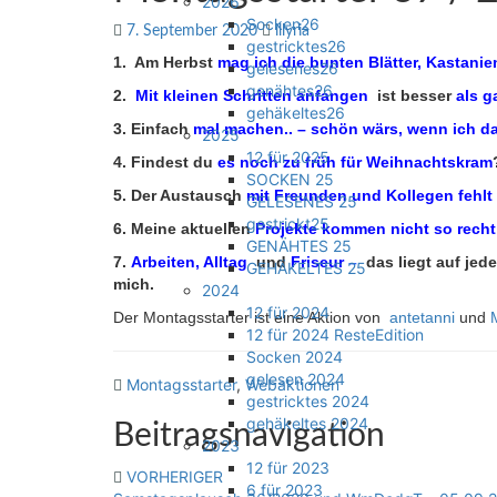
2026
Socken26
7. September 2020
illyria
gestricktes26
1. Am Herbst
mag ich die bunten Blätter, Kastan
gelesenes26
genähtes26
2.
Mit kleinen Schritten anfangen
ist besser
als g
gehäkeltes26
3. Einfach
mal machen.. – schön wärs, wenn ich 
2025
12 für 2025
4. Findest du
es noch zu früh für Weihnachtskram
SOCKEN 25
5. Der Austausch
mit Freunden und Kollegen fehlt 
GELESENES 25
gestrickt25
6. Meine aktuellen
Projekte kommen nicht so recht
GENÄHTES 25
7.
Arbeiten, Alltag
und
Friseur
–
das liegt auf jed
GEHÄKELTES 25
mich.
2024
12 für 2024
Der Montagsstarter ist eine Aktion von
antetanni
und
12 für 2024 ResteEdition
Socken 2024
gelesen 2024
Montagsstarter
,
Webaktionen
gestricktes 2024
gehäkeltes 2024
Beitragsnavigation
2023
12 für 2023
VORHERIGER
6 für 2023