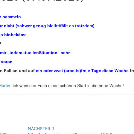
ien sammeln…
ar nicht (schwer genug bleibt/fällt es trotzdem)
.
das hinbekäme
.
?
mir „inderaktuellenSituation“ sehr
.
 voran
.
en Fall an und auf
ein oder zwei (arbeits)freie Tage diese Woche
fr
Martin
..Ich wünsche Euch einen schönen Start in die neue Woche!
NÄCHSTER