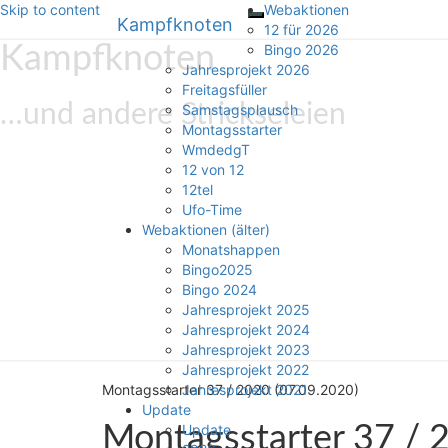
Skip to content
Webaktionen
Kampfknoten
Toggle
12 für 2026
navigation
Kampfknoten
Bingo 2026
Jahresprojekt 2026
Freitagsfüller
…und andere Strickseleien
Samstagsplausch
Montagsstarter
WmdedgT
12 von 12
12tel
Ufo-Time
Webaktionen (älter)
Monatshappen
Bingo2025
Bingo 2024
Jahresprojekt 2025
Jahresprojekt 2024
Jahresprojekt 2023
Jahresprojekt 2022
Montagsstarter 37 / 2020 (07.09.2020)
Jahresprojekt 2021
Update
Montagsstarter 37 / 
Update