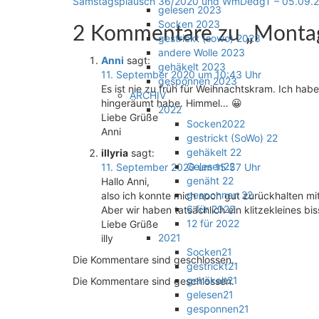
Samstagsplausch 36/2020 und WmDedgT – 05.09.
gelesen 2023
Socken 2023
2 Kommentare zu „
Montag
gestrickt (sowo) 2023
andere Wolle 2023
Anni
sagt:
gehäkelt 2023
11. September 2020 um 10:43 Uhr
gesponnen 2023
Es ist nie zu früh für Weihnachtskram. Ich hab
ARCHIV
hingeräumt habe. Himmel… 😀
2022
Liebe Grüße
Socken2022
Anni
gestrickt (SoWo) 22
gehäkelt 22
illyria
sagt:
Gelesen22
11. September 2020 um 15:57 Uhr
genäht 22
Hallo Anni,
gesponnen 22
also ich konnte mich noch gut zurückhalten mit
6 für 2022
Aber wir haben tatsächlich ein klitzekleines 
12 für 2022
Liebe Grüße
2021
illy
Socken21
Die Kommentare sind geschlossen.
gestrickt21
gehäkelt21
Die Kommentare sind geschlossen.
gelesen21
gesponnen21