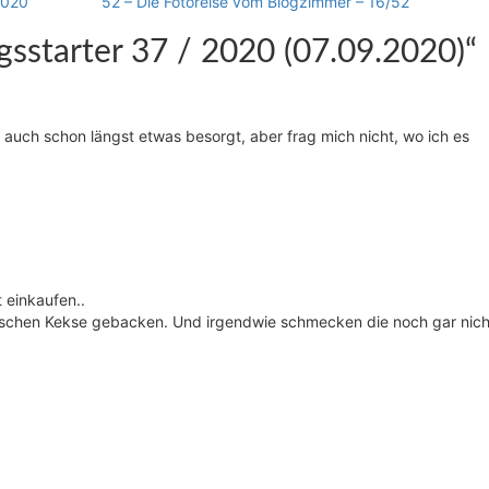
2020
52 – Die Fotoreise vom Blogzimmer – 16/52
sstarter 37 / 2020 (07.09.2020)
“
e auch schon längst etwas besorgt, aber frag mich nicht, wo ich es
 einkaufen..
bisschen Kekse gebacken. Und irgendwie schmecken die noch gar nich