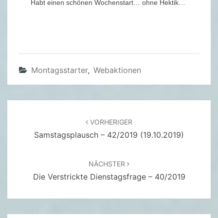
Habt einen schönen Wochenstart… ohne Hektik…
.
2
0
1
9
Montagsstarter
,
Webaktionen
)
Beitragsnavigation
VORHERIGER
Samstagsplausch – 42/2019 (19.10.2019)
NÄCHSTER
Die Verstrickte Dienstagsfrage – 40/2019