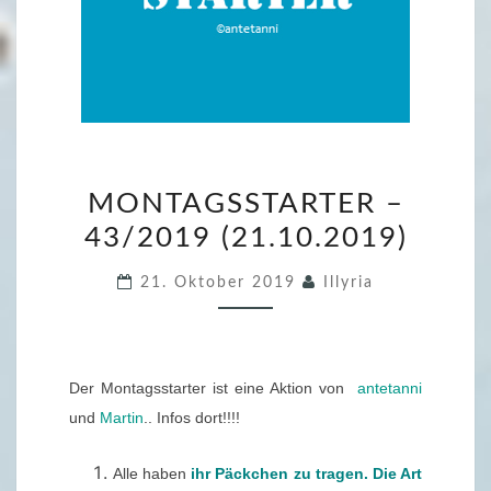
M
MONTAGSSTARTER –
O
43/2019 (21.10.2019)
N
T
21. Oktober 2019
Illyria
A
G
S
S
Der Montagsstarter ist eine Aktion von
antetanni
T
und
Martin
.. Infos dort!!!!
A
Alle haben
ihr Päckchen zu tragen. Die Art
R