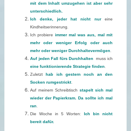
mit dem Inhalt umzugehen ist aber sehr
T
unterschiedlich.
E
Ich denke, jeder hat nicht nur
R
eine
Kindheitserinnerung.
–
Ich probiere
immer mal was aus, mal mit
4
mehr oder weniger Erfolg oder auch
3
mehr oder weniger Durchhaltevermögen
/
.
Auf jeden Fall fürs Durchhalten
2
muss ich
eine funktionierende Strategie finden
0
.
Zuletzt
hab ich gestern noch an den
1
Socken rumgestrickt
9
.
Auf meinem Schreibtisch
(
stapelt sich mal
wieder der Papierkram. Da sollte ich mal
2
ran
.
1
Die Woche in 5 Worten:
.
Ich bin nicht
bereit dafür.
1
0