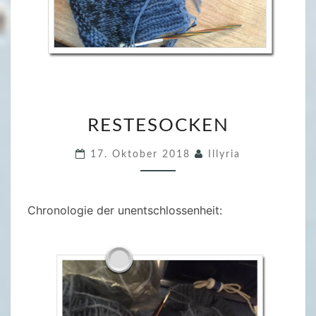
R
RESTESOCKEN
E
S
17. Oktober 2018
Illyria
T
E
S
Chronologie der unentschlossenheit:
O
C
K
E
N