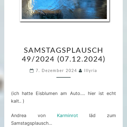
S
SAMSTAGSPLAUSCH
A
49/2024 (07.12.2024)
M
S
7. Dezember 2024
Illyria
T
A
G
(ich hatte Eisblumen am Auto…. hier ist echt
S
kalt.. )
P
L
Andrea von
Karminrot
läd zum
A
Samstagsplausch…