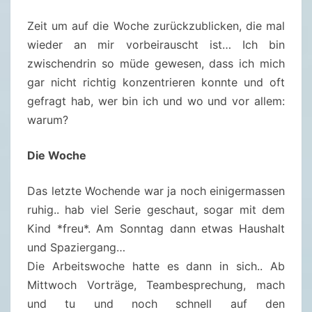
U
S
Zeit um auf die Woche zurückzublicken, die mal
C
wieder an mir vorbeirauscht ist… Ich bin
H
zwischendrin so müde gewesen, dass ich mich
4
gar nicht richtig konzentrieren konnte und oft
9
gefragt hab, wer bin ich und wo und vor allem:
/
warum?
2
0
Die Woche
2
Das letzte Wochende war ja noch einigermassen
4
ruhig.. hab viel Serie geschaut, sogar mit dem
(
Kind *freu*. Am Sonntag dann etwas Haushalt
0
und Spaziergang…
7
Die Arbeitswoche hatte es dann in sich.. Ab
.
Mittwoch Vorträge, Teambesprechung, mach
1
und tu und noch schnell auf den
2