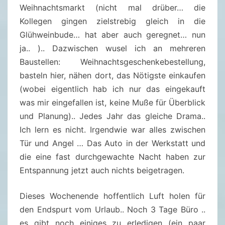
Weihnachtsmarkt (nicht mal drüber… die
.
Kollegen gingen zielstrebig gleich in die
2
Glühweinbude… hat aber auch geregnet… nun
0
ja.. ).. Dazwischen wusel ich an mehreren
2
Baustellen: Weihnachtsgeschenkebestellung,
4
basteln hier, nähen dort, das Nötigste einkaufen
)
(wobei eigentlich hab ich nur das eingekauft
was mir eingefallen ist, keine Muße für Überblick
und Planung).. Jedes Jahr das gleiche Drama..
Ich lern es nicht. Irgendwie war alles zwischen
Tür und Angel … Das Auto in der Werkstatt und
die eine fast durchgewachte Nacht haben zur
Entspannung jetzt auch nichts beigetragen.
Dieses Wochenende hoffentlich Luft holen für
den Endspurt vom Urlaub.. Noch 3 Tage Büro ..
es gibt noch einiges zu erledigen (ein paar