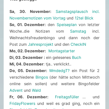
Sa, 30. November:
Samstagsplausch incl.
Novembernotizen vom Vortag
und
12tel Blick
So, 01. Dezember:
den
Speiseplan
von letzter
Woche..die Notizen vom
Samstag
incl.
Weihnachtsfreudenbingo und dann noch der
Post zum
Jahresprojekt
und den
CheckIN
Mo, 02. Dezember:
Montagstarter
Di, 03. Dezember :
ein gelesenes
Buch
Mi, 04. Dezember
: tja.. verklickt..
Do, 05. Dezember:
WmdedgT?
ein Post für 2
verschiedene
Bingos
(der hätte schon Mittwoch
online sein sollen) und weitere Bingofelder
Advent
und
Wald
Fr, 06. Dezember:
Freitagsfüller
… und
FridayFlowers
und weil es grad ging, noch ein