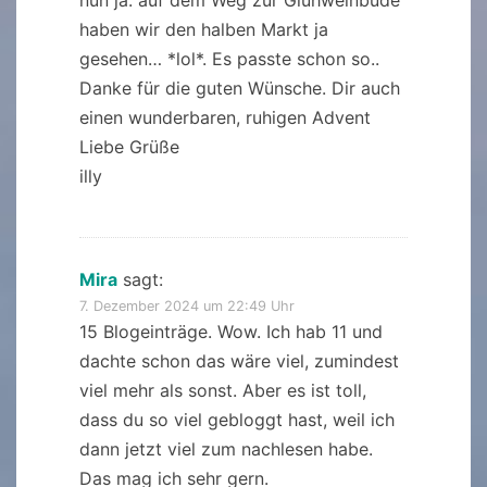
nun ja. auf dem Weg zur Glühweinbude
haben wir den halben Markt ja
gesehen… *lol*. Es passte schon so..
Danke für die guten Wünsche. Dir auch
einen wunderbaren, ruhigen Advent
Liebe Grüße
illy
Mira
sagt:
7. Dezember 2024 um 22:49 Uhr
15 Blogeinträge. Wow. Ich hab 11 und
dachte schon das wäre viel, zumindest
viel mehr als sonst. Aber es ist toll,
dass du so viel gebloggt hast, weil ich
dann jetzt viel zum nachlesen habe.
Das mag ich sehr gern.