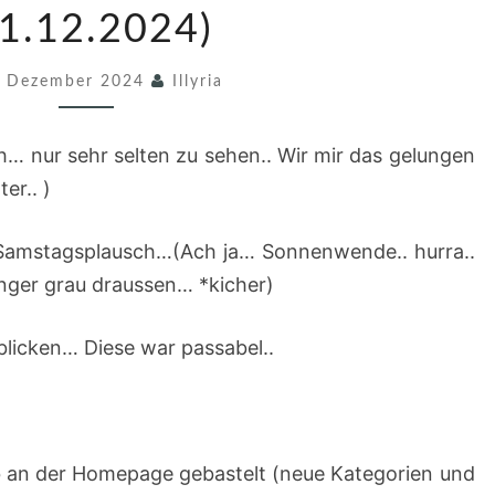
M
21.12.2024)
S
. Dezember 2024
T
Illyria
A
G
… nur sehr selten zu sehen.. Wir mir das gelungen
S
er.. )
P
Samstagsplausch…(Ach ja… Sonnenwende.. hurra..
L
änger grau draussen… *kicher)
A
U
blicken… Diese war passabel..
S
C
H
5
hab an der Homepage gebastelt (neue Kategorien und
1