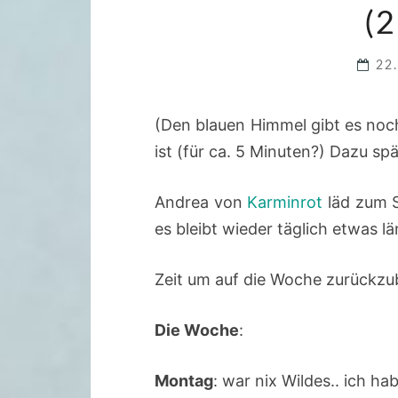
(
22
(Den blauen Himmel gibt es noch
ist (für ca. 5 Minuten?) Dazu spät
Andrea von
Karminrot
läd zum 
es bleibt wieder täglich etwas l
Zeit um auf die Woche zurückzu
Die Woche
:
Montag
: war nix Wildes.. ich 