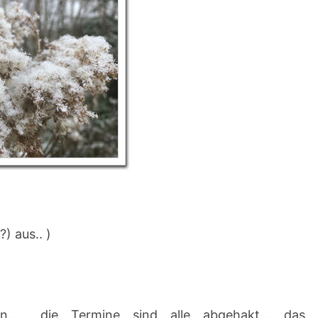
) aus.. )
an.. die Termine sind alle abgehakt… das