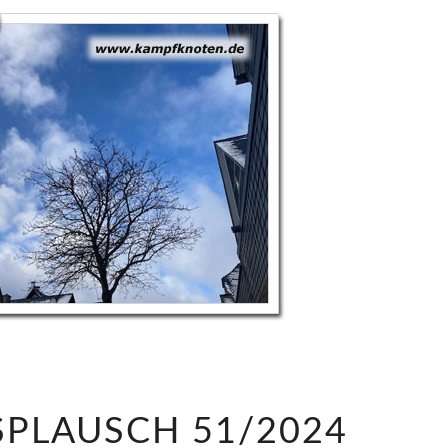
S
PLAUSCH 51/2024
A