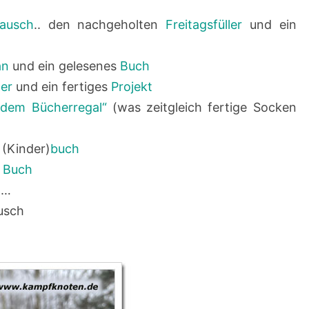
ausch
.. den nachgeholten
Freitagsfüller
und ein
an
und ein gelesenes
Buch
er
und ein fertiges
Projekt
 dem Bücherregal“
(was zeitgleich fertige Socken
 (Kinder)
buch
s
Buch
…
usch