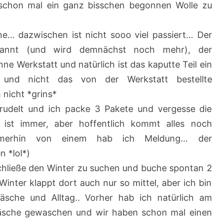
 schon mal ein ganz bisschen begonnen Wolle zu
/
2
ne… dazwischen ist nicht sooo viel passiert… Der
0
pannt (und wird demnächst noch mehr), der
2
nne Werkstatt und natürlich ist das kaputte Teil ein
4
und nicht das von der Werkstatt bestellte
(
 nicht *grins*
2
trudelt und ich packe 3 Pakete und vergesse die
1
ist immer, aber hoffentlich kommt alles noch
.
 immerhin von einem hab ich Meldung… der
1
 *lol*)
2
schließe den Winter zu suchen und buche spontan 2
.
nter klappt dort auch nur so mittel, aber ich bin
2
che und Alltag.. Vorher hab ich natürlich am
0
sche gewaschen und wir haben schon mal einen
2