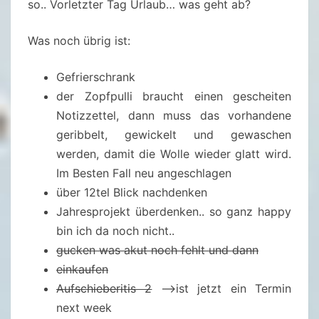
so.. Vorletzter Tag Urlaub… was geht ab?
E
N
Was noch übrig ist:
S
T
Gefrierschrank
A
der Zopfpulli braucht einen gescheiten
G
Notizzettel, dann muss das vorhandene
0
geribbelt, gewickelt und gewaschen
7
werden, damit die Wolle wieder glatt wird.
.
Im Besten Fall neu angeschlagen
J
über 12tel Blick nachdenken
A
Jahresprojekt überdenken.. so ganz happy
N
bin ich da noch nicht..
U
gucken was akut noch fehlt und dann
A
einkaufen
R
Aufschieberitis 2
–>ist jetzt ein Termin
2
next week