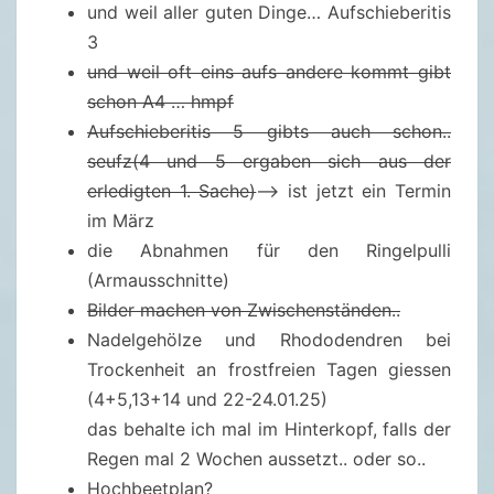
0
und weil aller guten Dinge… Aufschieberitis
2
3
5
und weil oft eins aufs andere kommt gibt
schon A4 … hmpf
Aufschieberitis 5 gibts auch schon..
seufz(4 und 5 ergaben sich aus der
erledigten 1. Sache)
–> ist jetzt ein Termin
im März
die Abnahmen für den Ringelpulli
(Armausschnitte)
Bilder machen von Zwischenständen..
Nadelgehölze und Rhododendren bei
Trockenheit an frostfreien Tagen giessen
(4+5,13+14 und 22-24.01.25)
das behalte ich mal im Hinterkopf, falls der
Regen mal 2 Wochen aussetzt.. oder so..
Hochbeetplan?