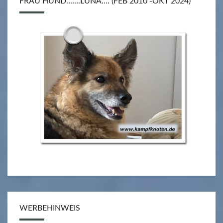
FRAU HUND…….LUNA…. (FEB 2010 -OKT 2024)
WERBEHINWEIS