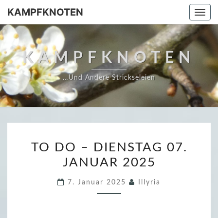
Skip
KAMPFKNOTEN
Togg
to
navi
content
KAMPFKNOTEN
…und Andere Strickseleien
T
TO DO – DIENSTAG 07.
O
JANUAR 2025
D
O
7. Januar 2025
Illyria
–
D
I