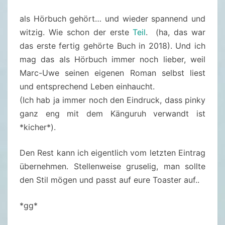
–
als Hörbuch gehört… und wieder spannend und
Q
witzig. Wie schon der erste
Teil
. (ha, das war
U
das erste fertig gehörte Buch in 2018). Und ich
A
mag das als Hörbuch immer noch lieber, weil
L
Marc-Uwe seinen eigenen Roman selbst liest
I
und entsprechend Leben einhaucht.
T
(Ich hab ja immer noch den Eindruck, dass pinky
Y
ganz eng mit dem Känguruh verwandt ist
L
*kicher*).
A
N
Den Rest kann ich eigentlich vom letzten Eintrag
D
übernehmen. Stellenweise gruselig, man sollte
2
den Stil mögen und passt auf eure Toaster auf..
.
0
*gg*
–