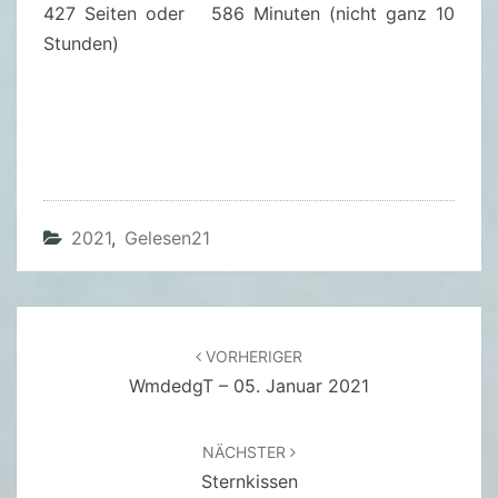
M
427 Seiten oder 586 Minuten (nicht ganz 10
A
Stunden)
R
C
-
U
W
E
2021
,
Gelesen21
K
L
I
N
Beitragsnavigation
VORHERIGER
G
WmdedgT – 05. Januar 2021
NÄCHSTER
Sternkissen