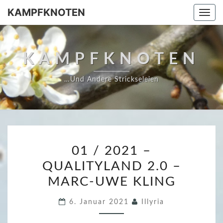
Skip
KAMPFKNOTEN
Togg
to
navi
content
KAMPFKNOTEN
…und Andere Strickseleien
0
01 / 2021 –
1
QUALITYLAND 2.0 –
/
MARC-UWE KLING
2
0
6. Januar 2021
Illyria
2
1