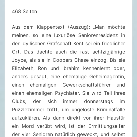
D
468 Seiten
E
R
Aus dem Klappentext (Auszug): „Man möchte
D
meinen, so eine luxuriöse Seniorenresidenz in
O
der idyllischen Grafschaft Kent sei ein friedlicher
N
Ort. Das dachte auch die fast achtzigjährige
N
Joyce, als sie in Coopers Chase einzog. Bis sie
E
Elizabeth, Ron und Ibrahim kennenlernt oder,
R
anders gesagt, eine ehemalige Geheimagentin,
S
einen ehemaligen Gewerkschaftsführer und
T
einen ehemaligen Psychiater. Sie wird Teil ihres
A
Clubs, der sich immer donnerstags im
G
Puzzlezimmer trifft, um ungelöste Kriminalfälle
S
aufzuklären. Als dann direkt vor ihrer Haustür
M
ein Mord verübt wird, ist der Ermittlungseifer
O
der vier Senioren natürlich geweckt, und selbst