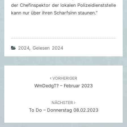
R
der Chefinspektor der lokalen Polizeidienststelle
D
kann nur über ihren Scharfsinn staunen.“
C
L
U
B
–
2024
,
Gelesen 2024
R
I
C
Beitragsnavigation
H
VORHERIGER
WmDedgT? – Februar 2023
A
R
D
NÄCHSTER
O
To Do – Donnerstag 08.02.2023
S
M