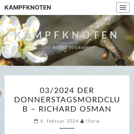
Skip
KAMPFKNOTEN
Togg
to
navi
content
KAMPFKNOTEN
…und Andere Strickseleien
0
03/2024 DER
3
DONNERSTAGSMORDCLU
/
B – RICHARD OSMAN
2
0
6. Februar 2024
Illyria
2
4