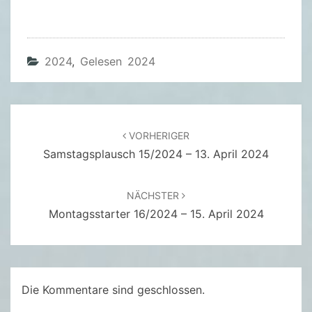
P
I
E
G
2024
,
Gelesen 2024
E
L
–
Beitragsnavigation
A
VORHERIGER
Samstagsplausch 15/2024 – 13. April 2024
N
D
R
NÄCHSTER
E
Montagsstarter 16/2024 – 15. April 2024
A
C
A
M
Die Kommentare sind geschlossen.
I