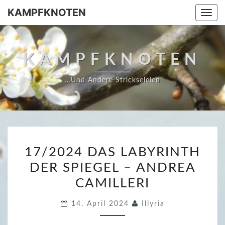
Skip
KAMPFKNOTEN
Togg
to
navi
content
KAMPFKNOTEN
…und Andere Strickseleien
1
17/2024 DAS LABYRINTH
7
DER SPIEGEL – ANDREA
/
CAMILLERI
2
0
14. April 2024
Illyria
2
4