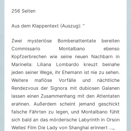
D
256 Seiten
A
S
Aus dem Klappentext (Auszug): “
L
A
Zwei mysteriöse Bombenattentate bereiten
B
Commissario Montalbano ebenso
Y
Kopfzerbrechen wie seine neuen Nachbarn in
R
Marinella: Liliana Lombardo kreuzt beinahe
I
jeden seiner Wege, ihr Ehemann ist nie zu sehen.
N
Weitere mafiöse Vorfälle und nächtliche
T
Rendezvous der Signora mit dubiosen Galanen
H
lassen einen Zusammenhang mit den Attentaten
D
erahnen. Außerdem scheint jemand geschickt
E
falsche Fährten zu legen, und Montalbano fühlt
R
sich bald an das mörderische Labyrinth in Orson
S
Welles‘ Film Die Lady von Shanghai erinnert …
„