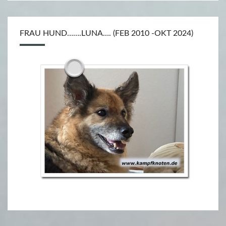
L
L
FRAU HUND…….LUNA…. (FEB 2010 -OKT 2024)
E
R
I