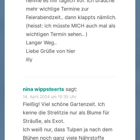
nehme es mir täglich vor. Ich brauche
mehr wichtige Termine zur
Feierabendzeit.. dann klappts nämlich.
(heisst: ich müsste MICH auch mal als
wichtigen Termin sehen.. )
Langer Weg..
Liebe Grüße von hier
illy
nina wippsteerts
sagt:
14. April 2024 um 15:35 Uhr
Fleißig! Viel schöne Gartenzeit. Ich
kenne die Strelitzie nur als Blume für
Sträuße, als Exot.
Ich weiß nur, dass Tulpen ja nach dem
Blühen noch ganz viele Nährstoffe