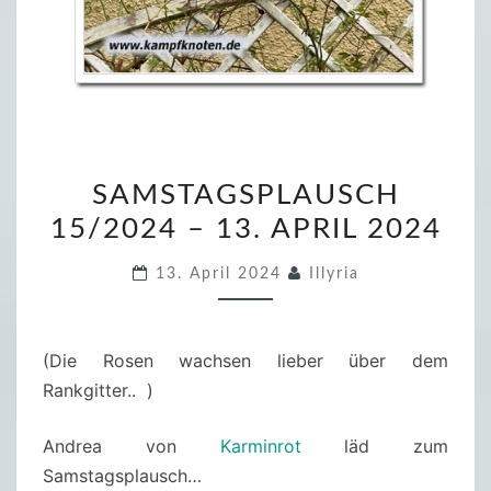
S
SAMSTAGSPLAUSCH
A
15/2024 – 13. APRIL 2024
M
S
13. April 2024
Illyria
T
A
G
(Die Rosen wachsen lieber über dem
S
Rankgitter.. )
P
L
Andrea von
Karminrot
läd zum
A
Samstagsplausch…