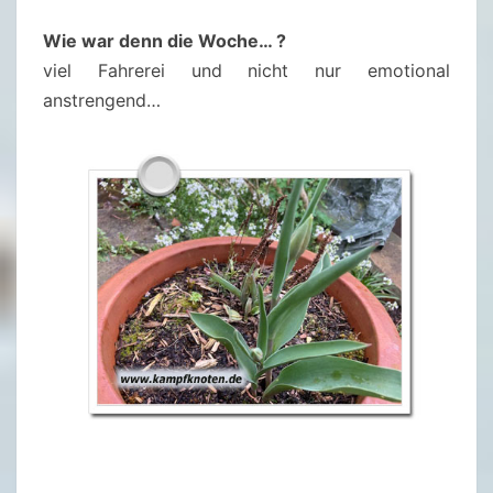
U
S
Wie war denn die Woche… ?
C
viel Fahrerei und nicht nur emotional
H
anstrengend…
1
5
/
2
0
2
4
–
1
3
.
A
P