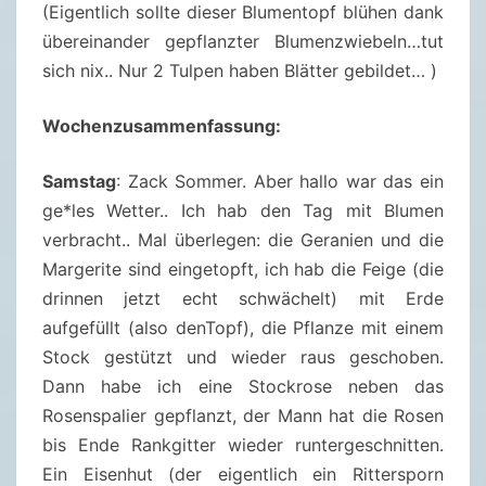
(Eigentlich sollte dieser Blumentopf blühen dank
R
übereinander gepflanzter Blumenzwiebeln…tut
I
sich nix.. Nur 2 Tulpen haben Blätter gebildet… )
L
2
Wochenzusammenfassung:
0
2
Samstag
: Zack Sommer. Aber hallo war das ein
4
ge*les Wetter.. Ich hab den Tag mit Blumen
verbracht.. Mal überlegen: die Geranien und die
Margerite sind eingetopft, ich hab die Feige (die
drinnen jetzt echt schwächelt) mit Erde
aufgefüllt (also denTopf), die Pflanze mit einem
Stock gestützt und wieder raus geschoben.
Dann habe ich eine Stockrose neben das
Rosenspalier gepflanzt, der Mann hat die Rosen
bis Ende Rankgitter wieder runtergeschnitten.
Ein Eisenhut (der eigentlich ein Rittersporn