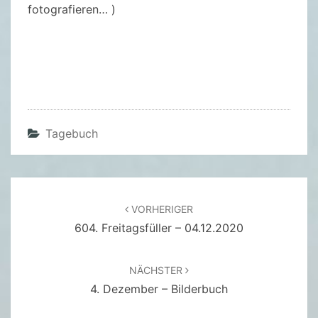
B
fotografieren… )
I
L
D
E
R
B
Tagebuch
U
C
H
Beitragsnavigation
VORHERIGER
604. Freitagsfüller – 04.12.2020
NÄCHSTER
4. Dezember – Bilderbuch