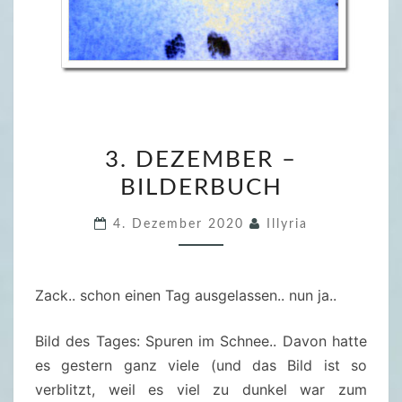
3
3. DEZEMBER –
.
BILDERBUCH
D
E
4. Dezember 2020
Illyria
Z
E
M
Zack.. schon einen Tag ausgelassen.. nun ja..
B
E
Bild des Tages: Spuren im Schnee.. Davon hatte
R
es gestern ganz viele (und das Bild ist so
–
verblitzt, weil es viel zu dunkel war zum