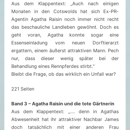
I
Aus dem Klappentext: „Auch nach einigen
N
Monaten in den Cotswolds hat sich Ex-PR-
B
Agentin Agatha Raisin noch immer nicht recht
A
das beschauliche Landleben gewöhnt. Doch es
N
geht voran, Agatha konnte sogar eine
D
Essenseinladung vom neuen Dorftierarzt
1
ergattern, einem äußerst attraktiven Mann. Pech
,
nur, dass dieser wenig später bei der
2
Behandlung eines Rennpferdes stirbt.“
U
Bleibt die Frage, ob das wirklich ein Unfall war?
N
D
221 Seiten
3
Band 3 – Agatha Raisin und die tote Gärtnerin
–
Aus dem Klappentext: „…. denn in Agathas
M
Abwesenheit hat ihr attraktiver Nachbar James
.
doch tatsächlich mit einer anderen Frau
C