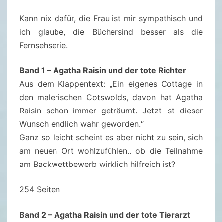
3
Kann nix dafür, die Frau ist mir sympathisch und
/
ich glaube, die Büchersind besser als die
2
Fernsehserie.
0
2
Band 1 – Agatha Raisin und der tote Richter
1
Aus dem Klappentext: „Ein eigenes Cottage in
A
den malerischen Cotswolds, davon hat Agatha
G
Raisin schon immer geträumt. Jetzt ist dieser
A
Wunsch endlich wahr geworden.“
T
Ganz so leicht scheint es aber nicht zu sein, sich
H
am neuen Ort wohlzufühlen.. ob die Teilnahme
A
am Backwettbewerb wirklich hilfreich ist?
R
A
254 Seiten
I
S
Band 2 – Agatha Raisin und der tote Tierarzt