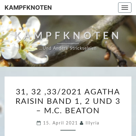
Skip
KAMPFKNOTEN
Togg
to
navi
content
KAMPFKNOTEN
…und Andere Strickseleien
3
31, 32 ,33/2021 AGATHA
1
RAISIN BAND 1, 2 UND 3
,
– M.C. BEATON
3
2
15. April 2021
Illyria
,
3