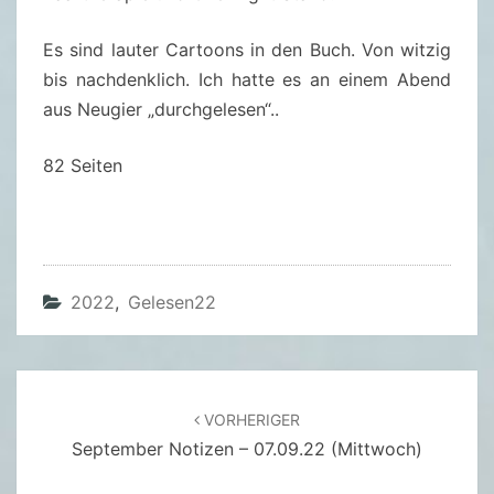
B
E
Es sind lauter Cartoons in den Buch. Von witzig
S
bis nachdenklich. Ich hatte es an einem Abend
G
aus Neugier „durchgelesen“..
L
Ü
82 Seiten
C
K
–
P
2022
,
Gelesen22
E
T
E
R
Beitragsnavigation
VORHERIGER
G
September Notizen – 07.09.22 (Mittwoch)
A
Y