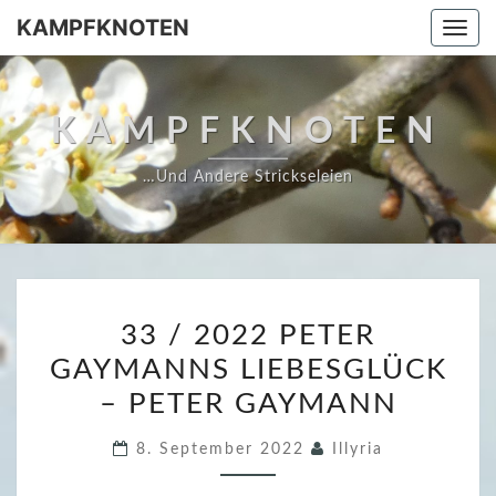
Skip
KAMPFKNOTEN
Togg
to
navi
content
KAMPFKNOTEN
…und Andere Strickseleien
3
33 / 2022 PETER
3
GAYMANNS LIEBESGLÜCK
/
– PETER GAYMANN
2
0
8. September 2022
Illyria
2
2