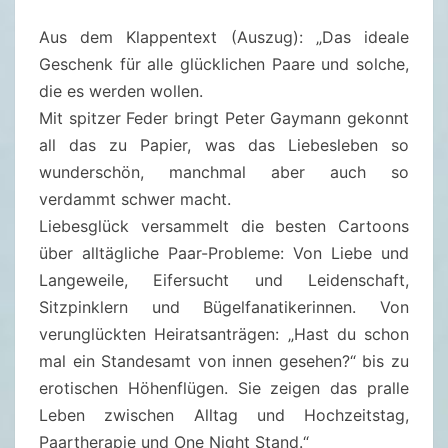
P
Aus dem Klappentext (Auszug): „Das ideale
E
Geschenk für alle glücklichen Paare und solche,
T
die es werden wollen.
E
Mit spitzer Feder bringt Peter Gaymann gekonnt
R
all das zu Papier, was das Liebesleben so
G
wunderschön, manchmal aber auch so
A
verdammt schwer macht.
Y
Liebesglück versammelt die besten Cartoons
M
über alltägliche Paar-Probleme: Von Liebe und
A
Langeweile, Eifersucht und Leidenschaft,
N
Sitzpinklern und Bügelfanatikerinnen. Von
N
verunglückten Heiratsanträgen: „Hast du schon
S
mal ein Standesamt von innen gesehen?“ bis zu
L
erotischen Höhenflügen. Sie zeigen das pralle
I
Leben zwischen Alltag und Hochzeitstag,
E
Paartherapie und One Night Stand.“