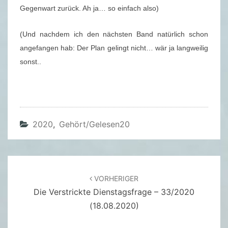
E
Gegenwart zurück. Ah ja… so einfach also)
R
B
(Und nachdem ich den nächsten Band natürlich schon
A
angefangen hab: Der Plan gelingt nicht… wär ja langweilig
N
sonst..
D
4
8
–
2020
,
Gehört/gelesen20
O
V
A
R
Beitragsnavigation
VORHERIGER
O
Die Verstrickte Dienstagsfrage – 33/2020
N
(18.08.2020)