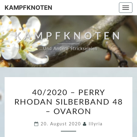
Skip
KAMPFKNOTEN
Togg
to
navi
content
KAMPFKNOTEN
…und Andere Strickseleien
4
40/2020 – PERRY
0
RHODAN SILBERBAND 48
/
– OVARON
2
0
20. August 2020
Illyria
2
0