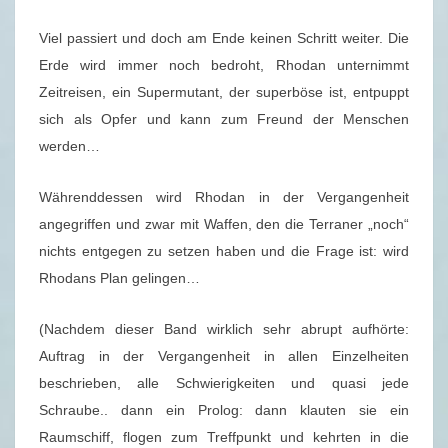
–
Viel passiert und doch am Ende keinen Schritt weiter. Die
P
Erde wird immer noch bedroht, Rhodan unternimmt
E
Zeitreisen, ein Supermutant, der superböse ist, entpuppt
R
sich als Opfer und kann zum Freund der Menschen
R
werden…
Y
R
Währenddessen wird Rhodan in der Vergangenheit
H
angegriffen und zwar mit Waffen, den die Terraner „noch“
O
nichts entgegen zu setzen haben und die Frage ist: wird
D
Rhodans Plan gelingen…
A
N
(Nachdem dieser Band wirklich sehr abrupt aufhörte:
S
Auftrag in der Vergangenheit in allen Einzelheiten
I
beschrieben, alle Schwierigkeiten und quasi jede
L
Schraube.. dann ein Prolog: dann klauten sie ein
B
Raumschiff, flogen zum Treffpunkt und kehrten in die