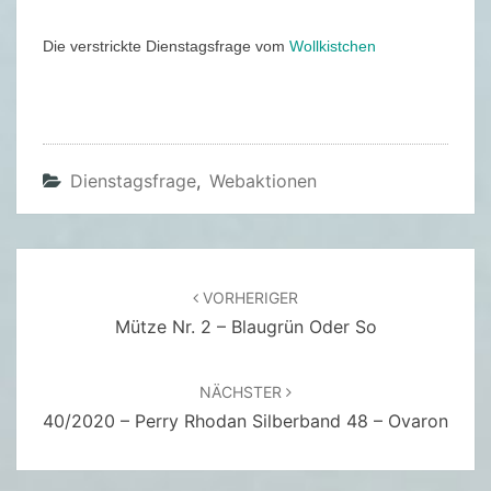
D
I
Die verstrickte Dienstagsfrage vom
Wollkistchen
E
N
S
T
Dienstagsfrage
,
Webaktionen
A
G
S
F
Beitragsnavigation
VORHERIGER
R
Mütze Nr. 2 – Blaugrün Oder So
A
G
E
NÄCHSTER
–
40/2020 – Perry Rhodan Silberband 48 – Ovaron
3
3