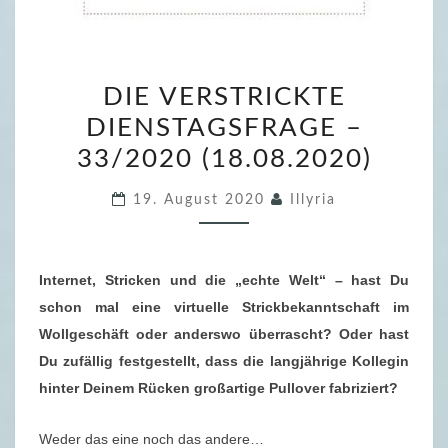
D
DIE VERSTRICKTE
I
DIENSTAGSFRAGE –
E
33/2020 (18.08.2020)
V
E
19. August 2020
Illyria
R
S
T
Internet, Stricken und die „echte Welt“ – hast Du
R
schon mal eine virtuelle Strickbekanntschaft im
I
Wollgeschäft oder anderswo überrascht? Oder hast
C
Du zufällig festgestellt, dass die langjährige Kollegin
K
hinter Deinem Rücken großartige Pullover fabriziert?
T
E
Weder das eine noch das andere…