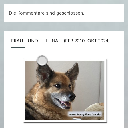
/
2
Die Kommentare sind geschlossen.
0
2
0
FRAU HUND…….LUNA…. (FEB 2010 -OKT 2024)
(
1
8
.
0
8
.
2
0
2
0