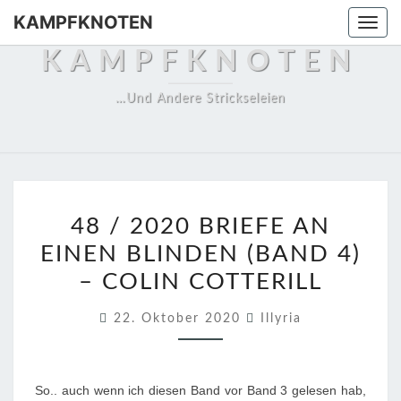
Skip
KAMPFKNOTEN
Togg
to
navi
KAMPFKNOTEN
content
…und Andere Strickseleien
4
48 / 2020 BRIEFE AN
8
EINEN BLINDEN (BAND 4)
/
– COLIN COTTERILL
2
0
22. Oktober 2020
Illyria
2
0
B
So.. auch wenn ich diesen Band vor Band 3 gelesen hab,
R