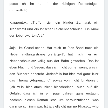
poste ich ihn nun in der richtigen Reihenfolge..
I
(hoffentlich)
E
F
Klappentext: „Treffen sich ein blinder Zahnarzt, ein
E
Transvestit und ein lotischer Leichenbeschauer.. Ein Krimi
A
der liebenswerten Art.“
N
E
Jaja.. im Grund schon. Hat mich im 2ten Band noch ein
I
Nebenhandlungsstrang „verärgert“, hat mich hier ein
N
Nebenschauplatz völlig aus der Bahn geworfen. Das ist
E
eben Fluch und Segen, dass ich nicht vorher weiss, was in
N
den Büchern drinsteht. Jedenfalls hat hier mal ganz kurz
B
das Thema „Abgrenzung“ sowas von nicht funktioniert.
L
(ich wills hier auch nicht hinschreiben, auch auf die
I
Gefahr, dass ich in ein paar Jahren ganz erstaunt
N
nochmal diesen Roman lese um herauszufinden, was
D
darin so schlimm war. Ist ja vielleicht nur ne Phase… who