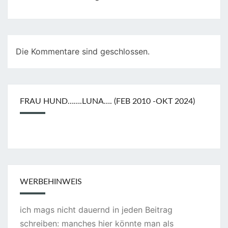
T
T
E
Die Kommentare sind geschlossen.
R
I
L
L
FRAU HUND…….LUNA…. (FEB 2010 -OKT 2024)
WERBEHINWEIS
ich mags nicht dauernd in jeden Beitrag
schreiben: manches hier könnte man als