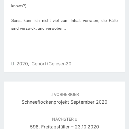
E
knows?)
N
(
Sonst kann ich nicht viel zum Inhalt verraten, die Fälle
B
sind verzwickt und verwoben..
A
N
D
4
2020
,
Gehört/gelesen20
)
–
C
O
Beitragsnavigation
VORHERIGER
L
Schneeflockenprojekt September 2020
I
N
NÄCHSTER
C
598. Freitagsfüller – 23.10.2020
O