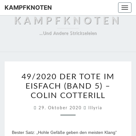
Skip
KAMPFKNOTEN
Togg
to
navi
KAMPFKNOTEN
content
…und Andere Strickseleien
4
49/2020 DER TOTE IM
9
EISFACH (BAND 5) –
/
COLIN COTTERILL
2
0
29. Oktober 2020
Illyria
2
0
D
Bester Satz: „Hohle Gefäße geben den meisten Klang“
E