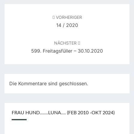
A
N
Beitragsnavigation
VORHERIGER
D
14 / 2020
5
)
NÄCHSTER
–
599. Freitagsfüller – 30.10.2020
C
O
L
I
Die Kommentare sind geschlossen.
N
C
O
T
FRAU HUND…….LUNA…. (FEB 2010 -OKT 2024)
T
E
R