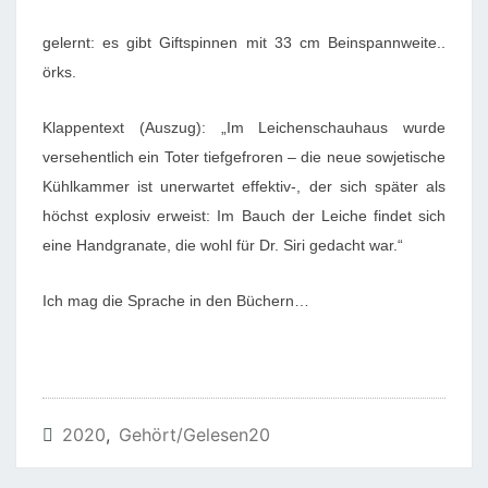
R
gelernt: es gibt Giftspinnen mit 33 cm Beinspannweite..
T
örks.
O
T
Klappentext (Auszug): „Im Leichenschauhaus wurde
E
versehentlich ein Toter tiefgefroren – die neue sowjetische
I
Kühlkammer ist unerwartet effektiv-, der sich später als
M
höchst explosiv erweist: Im Bauch der Leiche findet sich
E
eine Handgranate, die wohl für Dr. Siri gedacht war.“
I
S
Ich mag die Sprache in den Büchern…
F
A
C
H
2020
,
Gehört/gelesen20
(
B