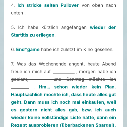
0
4.
Ich stricke selten Pullover
von oben nach
3
unten .
.
5. Ich habe kürzlich angefangen
wieder der
0
Startitis zu erliegen
.
5
.
6.
End*game
habe ich zuletzt im Kino gesehen.
2
0
7.
Was das Wochenende angeht, heute Abend
1
freue ich mich auf ___________ , morgen habe ich
9
geplant, ________ und Sonntag möchte ich
_________ !
Hm… schon wieder kein Plan.
Hauptsächlich möchte ich, dass heute alles gut
geht. Dann muss ich noch mal einkaufen, weil
es gestern nicht alles gab, bzw. ich auch
wieder keine vollständige Liste hatte, dann ein
Rezept ausprobieren (überbackenen Spargel).