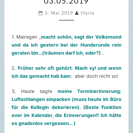
03.05.2019
2
.
3. Mai 2019
Illyria
F
R
E
1. Mairegen _
macht schön, sagt der Volksmund
I
und da ich gestern bei der Hunderunde rein
T
geraten bin…(träumen darf ich, oder?)
.
A
G
2.
Früher sehr oft gehört: Mach xy! und wenn
S
ich das gemacht hab kam:
aber doch nicht so!
F
Ü
3. Heute sagte
meine Terminerinnerung:
L
Luftschlangen einpacken (muss heute im Büro
L
für die Kollegin dekorieren). (Beste Funktion
E
ever im Kalender, die Erinnerungen!! Ich hätte
R
es gnadenlos vergessen… )
–