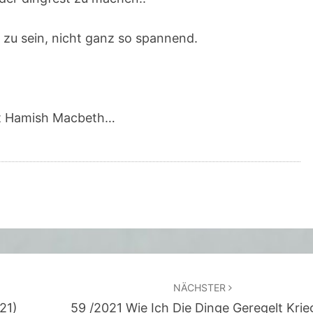
C
B
h zu sein, nicht ganz so spannend.
E
T
H
L
mit Hamish Macbeth…
Ä
S
S
T
S
I
C
H
NÄCHSTER
N
21)
59 /2021 Wie Ich Die Dinge Geregelt Krie