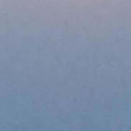
W
I
C
K
E
L
N
–
M
.
C
.
B
E
A