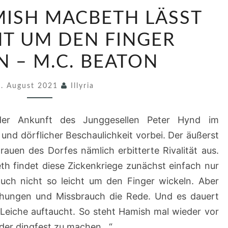
5
MISH MACBETH LÄSST
8
/
HT UM DEN FINGER
2
N – M.C. BEATON
0
2
3. August 2021
Illyria
1
H
er Ankunft des Junggesellen Peter Hynd im
A
 und dörflicher Beschaulichkeit vorbei. Der äußerst
M
auen des Dorfes nämlich erbitterte Rivalität aus.
I
h findet diese Zickenkriege zunächst einfach nur
S
 auch nicht so leicht um den Finger wickeln. Aber
H
ohungen und Missbrauch die Rede. Und es dauert
M
 Leiche auftaucht. So steht Hamish mal wieder vor
A
der dingfest zu machen.. “