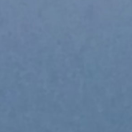
T
O
N