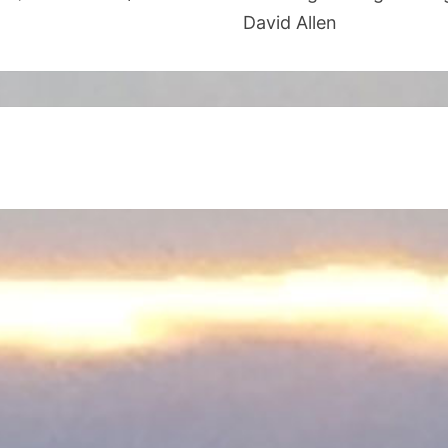
I
David Allen
C
H
T
U
M
D
E
N
F
I
N
G
E
R