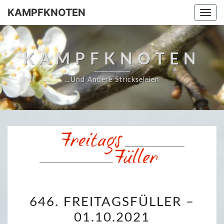
Skip
KAMPFKNOTEN
Togg
to
navi
content
KAMPFKNOTEN
…und Andere Strickseleien
6
646. FREITAGSFÜLLER –
4
01.10.2021
6