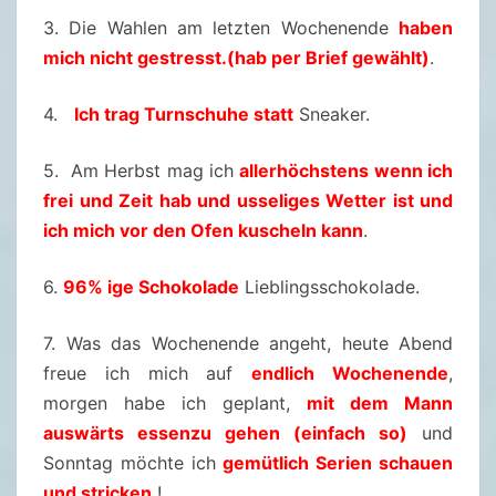
3. Die Wahlen am letzten Wochenende
haben
1
mich nicht gestresst.(hab per Brief gewählt)
.
.
1
4.
Ich trag Turnschuhe statt
Sneaker.
0
.
5. Am Herbst mag ich
allerhöchstens wenn ich
2
frei und Zeit hab und usseliges Wetter ist und
0
ich mich vor den Ofen kuscheln kann
.
2
1
6.
96% ige Schokolade
Lieblingsschokolade.
7. Was das Wochenende angeht, heute Abend
freue ich mich auf
endlich Wochenende
,
morgen habe ich geplant,
mit dem Mann
auswärts essenzu gehen (einfach so)
und
Sonntag möchte ich
gemütlich Serien schauen
und stricken
!