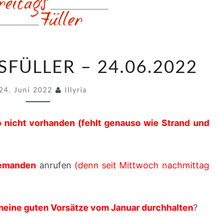
6
SFÜLLER – 24.06.2022
8
3
24. Juni 2022
Illyria
.
F
o nicht vorhanden (fehlt genauso wie Strand und
R
E
I
niemanden
anrufen
(denn seit Mittwoch nachmittag
T
A
G
meine guten Vorsätze vom Januar durchhalten
?
S