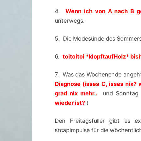
4.
Wenn ich von A nach B ge
unterwegs.
5. Die Modesünde des Sommer
6.
toitoitoi *klopftaufHolz* bi
7. Was das Wochenende angeht,
Diagnose (isses C, isses nix? 
grad nix mehr..
und Sonntag 
wieder ist?
!
Den Freitagsfüller gibt es e
srcapimpulse für die wöchentli