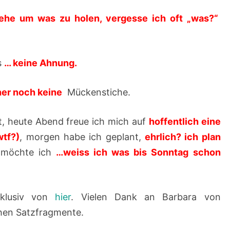
F
he um was zu holen, vergesse ich oft „was?“
Ü
L
L
s
… keine Ahnung.
E
R
sher noch keine
Mückenstiche.
–
2
 heute Abend freue ich mich auf
hoffentlich eine
4
wtf?)
, morgen habe ich geplant,
ehrlich? ich plan
.
möchte ich
…weiss ich was bis Sonntag schon
0
6
xklusiv von
hier
. Vielen Dank an Barbara von
.
chen Satzfragmente.
2
0