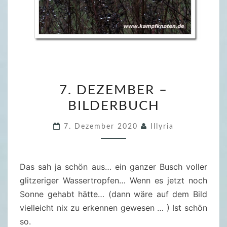
7
7. DEZEMBER –
.
BILDERBUCH
D
E
7. Dezember 2020
Illyria
Z
E
M
Das sah ja schön aus… ein ganzer Busch voller
B
glitzeriger Wassertropfen… Wenn es jetzt noch
E
Sonne gehabt hätte… (dann wäre auf dem Bild
R
vielleicht nix zu erkennen gewesen … ) Ist schön
–
so.