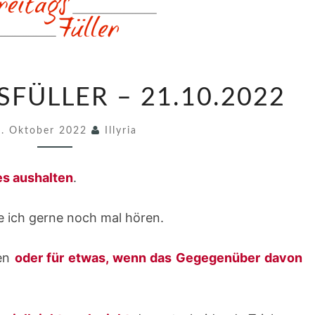
7
SFÜLLER – 21.10.2022
0
0
1. Oktober 2022
Illyria
.
F
es aushalten
.
R
E
 ich gerne noch mal hören.
I
T
gen
oder für etwas, wenn das Gegegenüber davon
A
G
S