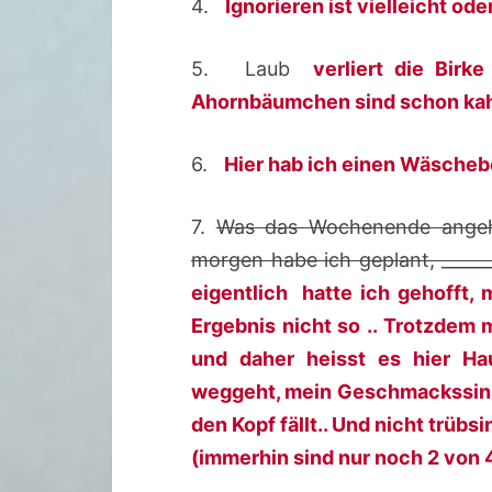
4.
Ignorieren ist vielleicht ode
5. Laub
verliert die Birk
Ahornbäumchen sind schon ka
6.
Hier hab ich einen Wäscheb
7.
Was das Wochenende angeht,
morgen habe ich geplant, _____
eigentlich hatte ich gehofft,
Ergebnis nicht so .. Trotzdem
und daher heisst es hier Ha
weggeht, mein Geschmackssinn
den Kopf fällt.. Und nicht trüb
(immerhin sind nur noch 2 von 