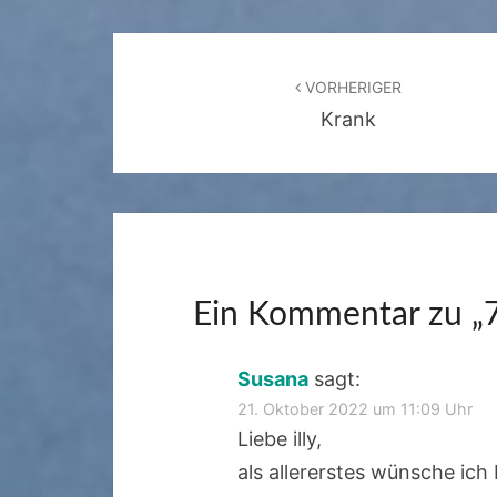
Beitragsnavigation
VORHERIGER
Krank
Ein Kommentar zu „
Susana
sagt:
21. Oktober 2022 um 11:09 Uhr
Liebe illy,
als allererstes wünsche ich