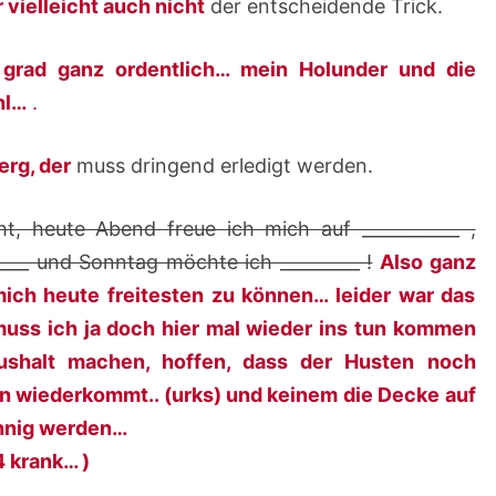
r vielleicht auch nicht
der entscheidende Trick.
F
Ü
e grad ganz ordentlich… mein Holunder und die
L
hl…
.
L
E
erg, der
muss dringend erledigt werden.
R
–
 heute Abend freue ich mich auf ___________ ,
2
____ und Sonntag möchte ich _________ !
Also ganz
1
 mich heute freitesten zu können… leider war das
.
 muss ich ja doch hier mal wieder ins tun kommen
1
ushalt machen, hoffen, dass der Husten noch
0
 wiederkommt.. (urks) und keinem die Decke auf
.
sinnig werden…
2
4 krank… )
0