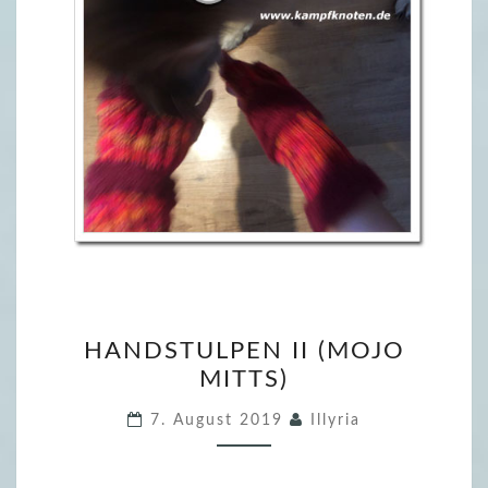
H
HANDSTULPEN II (MOJO
A
MITTS)
N
D
7. August 2019
Illyria
S
T