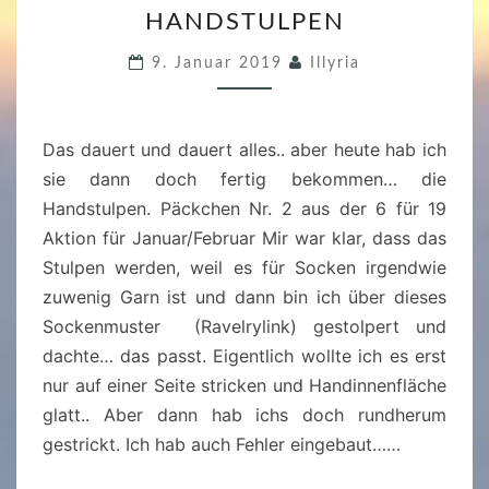
HANDSTULPEN
A
N
9. Januar 2019
Illyria
D
S
T
Das dauert und dauert alles.. aber heute hab ich
U
sie dann doch fertig bekommen… die
L
Handstulpen. Päckchen Nr. 2 aus der 6 für 19
P
Aktion für Januar/Februar Mir war klar, dass das
E
Stulpen werden, weil es für Socken irgendwie
N
zuwenig Garn ist und dann bin ich über dieses
Sockenmuster (Ravelrylink) gestolpert und
dachte… das passt. Eigentlich wollte ich es erst
nur auf einer Seite stricken und Handinnenfläche
glatt.. Aber dann hab ichs doch rundherum
gestrickt. Ich hab auch Fehler eingebaut……