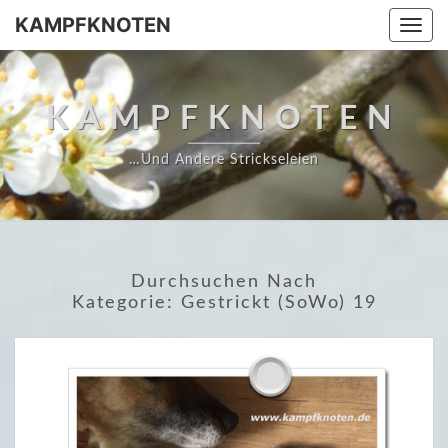
Skip
KAMPFKNOTEN
Togg
to
navi
content
KAMPFKNOTEN
…und Andere Strickseleien
Durchsuchen Nach
Kategorie:
Gestrickt (SoWo) 19