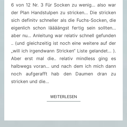
U
6 von 12 Nr. 3 Für Socken zu wenig… also war
L
der Plan Handstulpen zu stricken… Die stricken
P
sich definitv schneller als die Fuchs-Socken, die
E
eigenlich schon läääängst fertig sein sollten…
N
aber nu… Anleitung war relativ schnell gefunden
I
.. (und gleichzeitig ist noch eine weitere auf der
I
„will ich irgendwann Stricken“ Liste gelandet… ).
(
Aber erst mal die.. relativ mindless ging es
M
halbwegs voran… und nach dem ich mich dann
O
noch aufgerafft hab den Daumen dran zu
J
stricken und die…
O
M
WEITERLESEN
WEITERLESEN
I
T
T
S