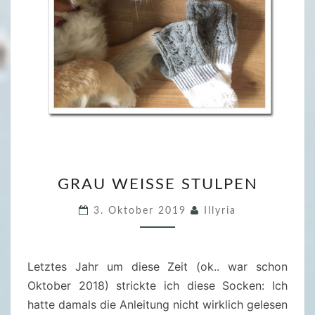
G
GRAU WEISSE STULPEN
R
A
3. Oktober 2019
Illyria
U
W
E
Letztes Jahr um diese Zeit (ok.. war schon
I
Oktober 2018) strickte ich diese Socken: Ich
S
hatte damals die Anleitung nicht wirklich gelesen