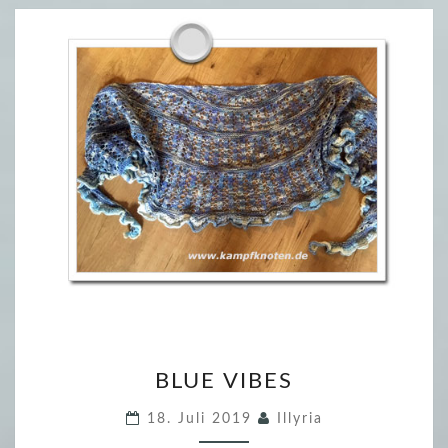
)
B
BLUE VIBES
L
U
18. Juli 2019
Illyria
E