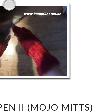
H
EN II (MOJO MITTS)
A