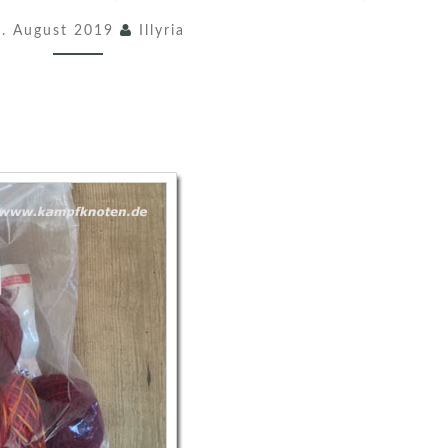
N
7. August 2019
Illyria
D
S
T
U
L
P
E
N
I
I
(
M
O
J