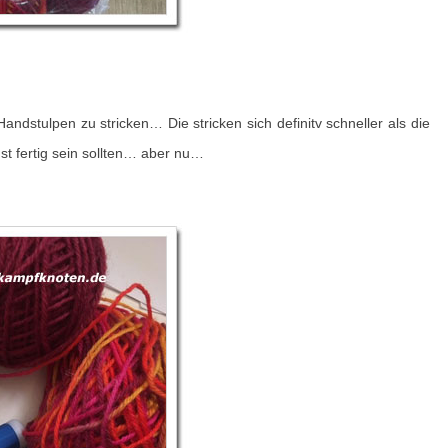
O
M
I
T
dstulpen zu stricken… Die stricken sich definitv schneller als die
T
st fertig sein sollten… aber nu…
S
)