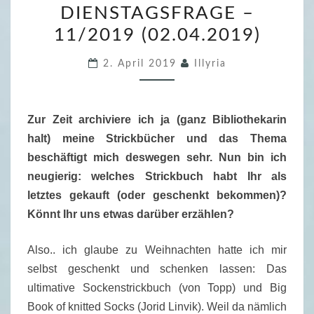
DIENSTAGSFRAGE –
E
11/2019 (02.04.2019)
V
E
2. April 2019
Illyria
R
S
T
Zur Zeit archiviere ich ja (ganz Bibliothekarin
R
halt) meine Strickbücher und das Thema
I
beschäftigt mich deswegen sehr. Nun bin ich
C
neugierig: welches Strickbuch habt Ihr als
K
letztes gekauft (oder geschenkt bekommen)?
T
Könnt Ihr uns etwas darüber erzählen?
E
D
Also.. ich glaube zu Weihnachten hatte ich mir
I
selbst geschenkt und schenken lassen: Das
E
ultimative Sockenstrickbuch (von Topp) und Big
N
Book of knitted Socks (Jorid Linvik). Weil da nämlich