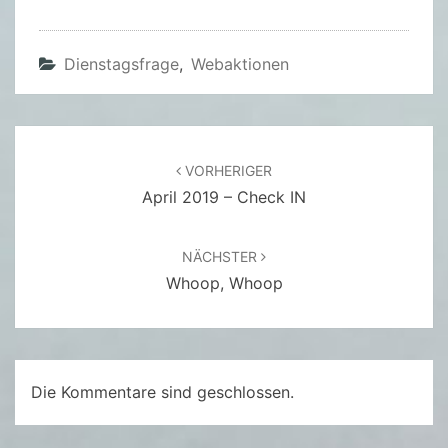
9
(
Dienstagsfrage
,
Webaktionen
0
2
.
0
Beitragsnavigation
VORHERIGER
4
April 2019 – Check IN
.
2
NÄCHSTER
0
Whoop, Whoop
1
9
)
Die Kommentare sind geschlossen.