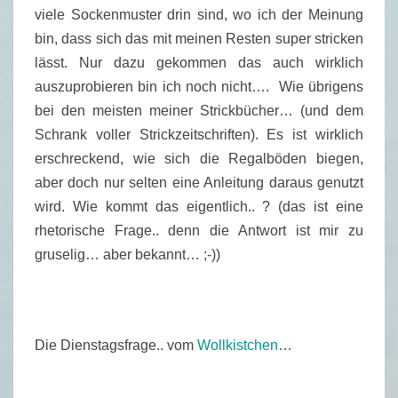
S
viele Sockenmuster drin sind, wo ich der Meinung
T
bin, dass sich das mit meinen Resten super stricken
A
lässt. Nur dazu gekommen das auch wirklich
G
auszuprobieren bin ich noch nicht…. Wie übrigens
S
bei den meisten meiner Strickbücher… (und dem
F
Schrank voller Strickzeitschriften). Es ist wirklich
R
erschreckend, wie sich die Regalböden biegen,
A
aber doch nur selten eine Anleitung daraus genutzt
G
wird. Wie kommt das eigentlich.. ? (das ist eine
E
rhetorische Frage.. denn die Antwort ist mir zu
–
gruselig… aber bekannt… ;-))
1
1
/
2
Die Dienstagsfrage.. vom
Wollkistchen
…
0
1