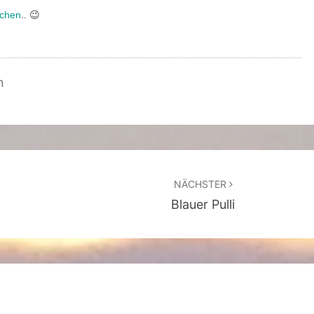
tchen
.. 😉
G
E
–
n
2
2
/
2
0
NÄCHSTER
1
Blauer Pulli
9
(
1
8
.