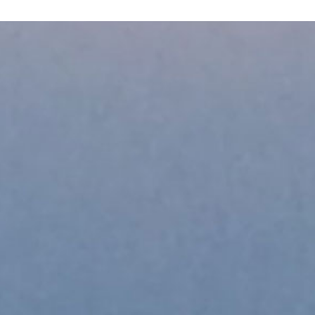
0
6
.
2
0
1
9
)