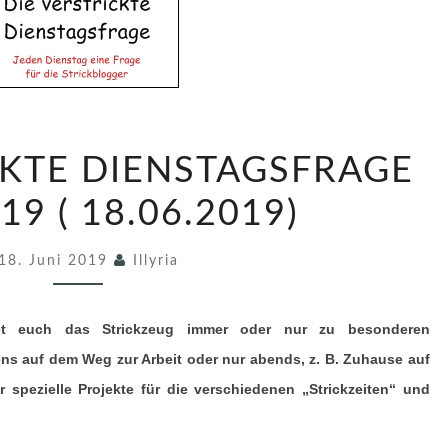
D
CKTE DIENSTAGSFRAGE
I
E
19 ( 18.06.2019)
V
18. Juni 2019
E
Illyria
R
S
et euch das Strickzeug immer oder nur zu besonderen
T
ns auf dem Weg zur Arbeit oder nur abends, z. B. Zuhause auf
R
spezielle Projekte für die verschiedenen „Strickzeiten“ und
I
C