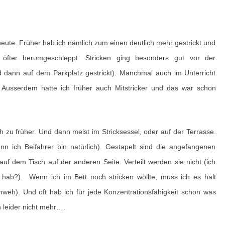
K
T
E
heute. Früher hab ich nämlich zum einen deutlich mehr gestrickt und
D
öfter herumgeschleppt. Stricken ging besonders gut vor der
I
 dann auf dem Parkplatz gestrickt). Manchmal auch im Unterricht
E
. Ausserdem hatte ich früher auch Mitstricker und das war schon
N
S
ch zu früher. Und dann meist im Stricksessel, oder auf der Terrasse.
T
n ich Beifahrer bin natürlich). Gestapelt sind die angefangenen
A
f dem Tisch auf der anderen Seite. Verteilt werden sie nicht (ich
G
 hab?). Wenn ich im Bett noch stricken wöllte, muss ich es halt
S
weh). Und oft hab ich für jede Konzentrationsfähigkeit schon was
F
h leider nicht mehr….
R
A