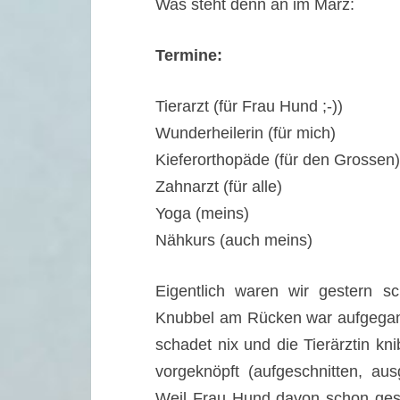
Was steht denn an im März:
Termine:
Tierarzt (für Frau Hund ;-))
Wunderheilerin (für mich)
Kieferorthopäde (für den Grossen)
Zahnarzt (für alle)
Yoga (meins)
Nähkurs (auch meins)
Eigentlich waren wir gestern s
Knubbel am Rücken war aufgegan
schadet nix und die Tierärztin kn
vorgeknöpft (aufgeschnitten, au
Weil Frau Hund davon schon gest