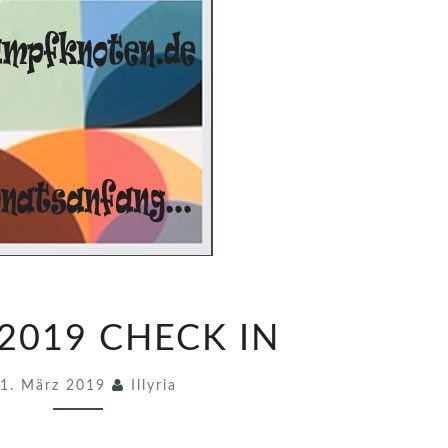
M
2019 CHECK IN
Ä
R
1. März 2019
Illyria
Z
2