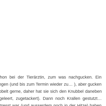
0
1
9
C
H
E
C
K
I
N
chon bei der Tierärztin, zum was nachgucken. Ein
gen (und bis zum Termin wieder zu… ), aber gucken
ibbelt gerne, daher hat sie sich den Knubbel daneben
sgeleert, zugetackert). Dann noch Krallen gestutzt…
resst war (und ausserdem noch in der Hitze) haben