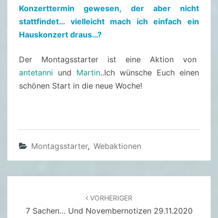
Konzerttermin gewesen, der aber nicht
2
stattfindet… vielleicht mach ich einfach ein
0
Hauskonzert draus…?
2
0
Der Montagsstarter ist eine Aktion von
)
antetanni
und
Martin
..Ich wünsche Euch einen
schönen Start in die neue Woche!
Montagsstarter
,
Webaktionen
Beitragsnavigation
VORHERIGER
7 Sachen… Und Novembernotizen 29.11.2020