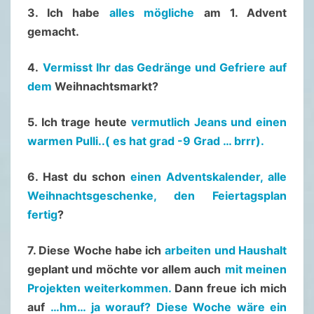
T
3. Ich habe
alles mögliche
am 1. Advent
E
gemacht.
R
4
4.
Vermisst Ihr das Gedränge und Gefriere auf
9
dem
Weihnachtsmarkt?
/
5. Ich trage heute
vermutlich Jeans und einen
2
warmen Pulli..( es hat grad -9 Grad … brrr).
0
2
6. Hast du schon
einen Adventskalender, alle
0
Weihnachtsgeschenke, den Feiertagsplan
(
fertig
?
3
0
7. Diese Woche habe ich
arbeiten und Haushalt
.
geplant und möchte vor allem auch
mit meinen
1
Projekten weiterkommen.
Dann freue ich mich
1
auf
…hm… ja worauf? Diese Woche wäre ein
.