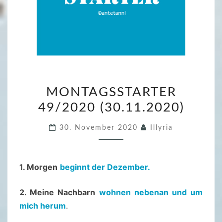
M
MONTAGSSTARTER
O
49/2020 (30.11.2020)
N
T
30. November 2020
Illyria
A
G
S
1. Morgen
beginnt der Dezember.
S
T
2. Meine Nachbarn
wohnen nebenan und um
A
mich herum
.
R