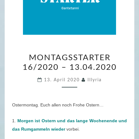
M
MONTAGSSTARTER
O
16/2020 – 13.04.2020
N
T
13. April 2020
Illyria
A
G
S
Ostermontag. Euch allen noch Frohe Ostern…
S
T
1.
Morgen ist Ostern und das lange Wochenende und
A
das Rumgammeln wieder
vorbei.
R