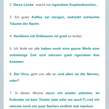
T
2.
Diese Lücke
macht mir
irgendwie
Kopfzerbrechen..
E
R
3. Ein guter
Kaffee am morgen, vertreibt schlechte
1
Träume der Nacht.
6
/
4.
Vanilleeis mit Erdbeeren ist grad
so lecker.
2
5. Ich finde wir alle
haben noch eine ganze Weile eine
0
schwierige Zeit und müssen grad irgendwie klar
2
kommen
.
0
–
6.
Der Virus
geht uns alle an
und allen an die Nerven,
1
oder?
3
.
7. In dieser Woche
muss ich wieder arbeiten, im
0
Kalender ist kein Termin (wie oder wo auch?) und ich
4
müsste noch ein paar Sachen endlich mal machen
.
.