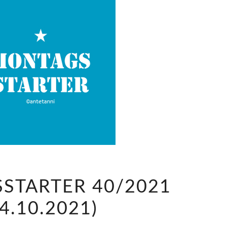
M
STARTER 40/2021
O
N
04.10.2021)
T