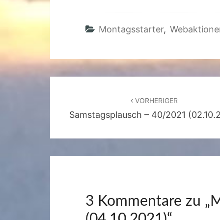
Montagsstarter
,
Webaktione
Beitragsnavigation
VORHERIGER
Samstagsplausch – 40/2021 (02.10.
3 Kommentare zu „
M
(04.10.2021)
“