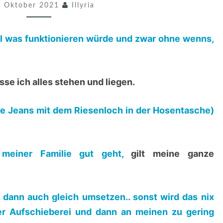
. Oktober 2021
A
Illyria
G
S
l was funktionieren würde und zwar ohne wenns,
S
T
sse ich alles stehen und liegen.
A
R
die Jeans mit dem Riesenloch in der Hosentasche)
T
E
R
meiner Familie gut geht,
gilt meine ganze
4
0
/
dann auch gleich umsetzen.. sonst wird das nix
2
der Aufschieberei und dann an meinen zu gering
0