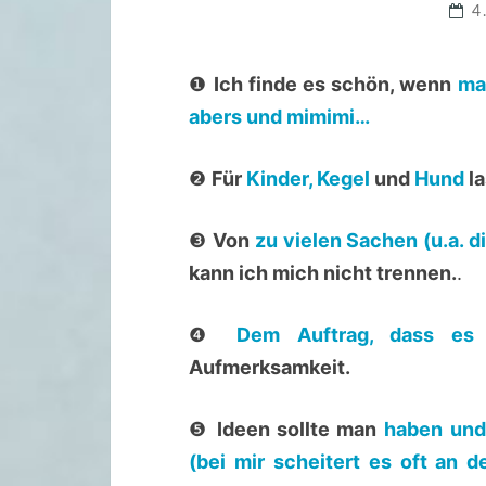
4
❶
Ich finde es schön, wenn
ma
abers und mimimi…
❷
Für
Kinder, Kegel
und
Hund
la
❸
Von
zu vielen Sachen (u.a. 
kann ich mich nicht trennen.
.
❹
Dem Auftrag, dass es 
Aufmerksamkeit.
❺
Ideen sollte man
haben und 
(bei mir scheitert es oft an 