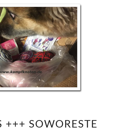
+
S +++ SOWORESTE
+