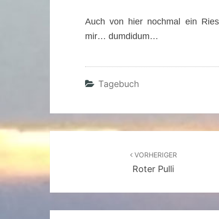
Auch von hier nochmal ein Riese
mir… dumdidum…
Tagebuch
Beitragsnavigation
VORHERIGER
Roter Pulli