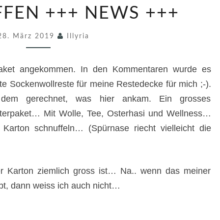
+
FEN +++ NEWS +++
N
28. März 2019
E
Illyria
W
S
 Paket angekommen. In den Kommentaren wurde es
+
te Sockenwollreste für meine Restedecke für mich ;-).
+
t dem gerechnet, was hier ankam. Ein grosses
+
terpaket… Mit Wolle, Tee, Osterhasi und Wellness…
S
arton schnuffeln… (Spürnase riecht vielleicht die
O
W
O
er Karton ziemlich gross ist… Na.. wenn das meiner
R
bt, dann weiss ich auch nicht…
E
.
S