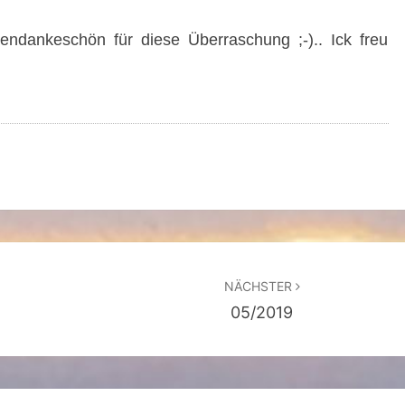
T
ndankeschön für diese Überraschung ;-).. Ick freu
E
E
I
N
G
E
T
R
O
NÄCHSTER
F
05/2019
F
E
N
+