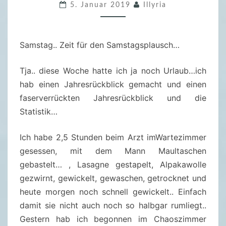
5. Januar 2019
Illyria
T
A
G
Samstag.. Zeit für den Samstagsplausch…
S
P
Tja.. diese Woche hatte ich ja noch Urlaub…ich
L
hab einen Jahresrückblick gemacht und einen
A
faserverrückten Jahresrückblick und die
U
Statistik…
S
C
Ich habe 2,5 Stunden beim Arzt imWartezimmer
H
gesessen, mit dem Mann Maultaschen
–
gebastelt… , Lasagne gestapelt, Alpakawolle
0
gezwirnt, gewickelt, gewaschen, getrocknet und
5
heute morgen noch schnell gewickelt.. Einfach
.
damit sie nicht auch noch so halbgar rumliegt..
0
Gestern hab ich begonnen im Chaoszimmer