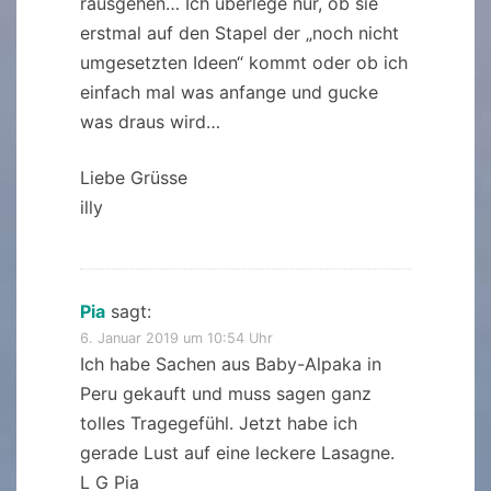
rausgehen… Ich überlege nur, ob sie
erstmal auf den Stapel der „noch nicht
umgesetzten Ideen“ kommt oder ob ich
einfach mal was anfange und gucke
was draus wird…
Liebe Grüsse
illy
Pia
sagt:
6. Januar 2019 um 10:54 Uhr
Ich habe Sachen aus Baby-Alpaka in
Peru gekauft und muss sagen ganz
tolles Tragegefühl. Jetzt habe ich
gerade Lust auf eine leckere Lasagne.
L G Pia