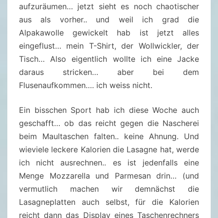
1
aufzuräumen… jetzt sieht es noch chaotischer
.
aus als vorher.. und weil ich grad die
2
Alpakawolle gewickelt hab ist jetzt alles
0
eingeflust… mein T-Shirt, der Wollwickler, der
1
Tisch… Also eigentlich wollte ich eine Jacke
9
daraus stricken… aber bei dem
(
Flusenaufkommen…. ich weiss nicht.
1
/
Ein bisschen Sport hab ich diese Woche auch
1
geschafft… ob das reicht gegen die Nascherei
9
beim Maultaschen falten.. keine Ahnung. Und
)
wieviele leckere Kalorien die Lasagne hat, werde
ich nicht ausrechnen.. es ist jedenfalls eine
Menge Mozzarella und Parmesan drin… (und
vermutlich machen wir demnächst die
Lasagneplatten auch selbst, für die Kalorien
reicht dann das Display eines Taschenrechners